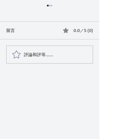
留言
0.0／5 (0)
評論和評等......
金士曼是什麼 2026｜前操
胡志明 KTV 20
盤手親自講:它跟暗黑團差
街以外:40 歲
在哪、為什麼那時候會
廂與媽咪生態(
紅、現在還能做嗎
話)