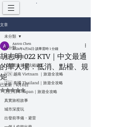
文章
未分類
Aaron Chen
未分類
2024年4月14日
讀畢需時 1 分鐘
胡志明 022 KTV｜中文最通
夜生活旅遊
的華人場：低消、點檯、規
【暗黑旅遊避坑指南】
🇻🇳 越南 Vietnam ｜旅遊全攻略
矩
🇹🇭 泰國 Thailand｜旅遊全攻略
已更新：
6月11日
評等為 NaN（最高為 5 顆星）。
🇯🇵 日本 Japan｜旅遊全攻略
真實旅程故事
城市深度玩
出發前準備・避雷
一個人也能出發