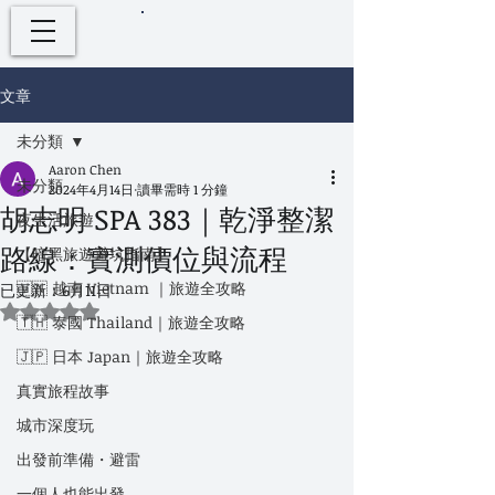
文章
未分類
Aaron Chen
未分類
2024年4月14日
讀畢需時 1 分鐘
胡志明 SPA 383｜乾淨整潔
夜生活旅遊
路線：實測價位與流程
【暗黑旅遊避坑指南】
🇻🇳 越南 Vietnam ｜旅遊全攻略
已更新：
6月11日
評等為 NaN（最高為 5 顆星）。
🇹🇭 泰國 Thailand｜旅遊全攻略
🇯🇵 日本 Japan｜旅遊全攻略
真實旅程故事
城市深度玩
出發前準備・避雷
一個人也能出發