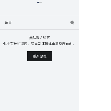
留言
無法載入留言
金士曼是什麼 2026｜前操
胡志明 KTV 20
似乎有技術問題。請重新連線或重新整理頁面。
盤手親自講:它跟暗黑團差
街以外:40 歲
在哪、為什麼那時候會
廂與媽咪生態(
重新整理
紅、現在還能做嗎
話)