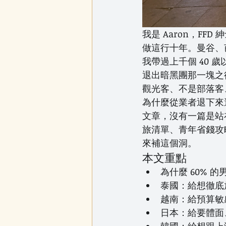
我是 Aaron，F
做這行十年。曼谷、
我帶過上千個 40
退出暗黑團那一塊之
觀光客、不是部落客、
為什麼從業者退下來
文章，沒有一篇是站
旅清單、青年省錢攻
來補這個洞。
本文重點
為什麼 60%
泰國：給想徹底
越南：給預算敏
日本：給要體面