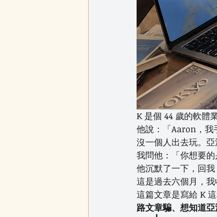
K 是個 44 歲的
他說：「Aaron，
沒一個人出去玩。亞
我問他：「你想要的
他沉默了一下，回我
這是過去六個月，我收
這篇文章是寫給 K 
路文章騙、想知道亞