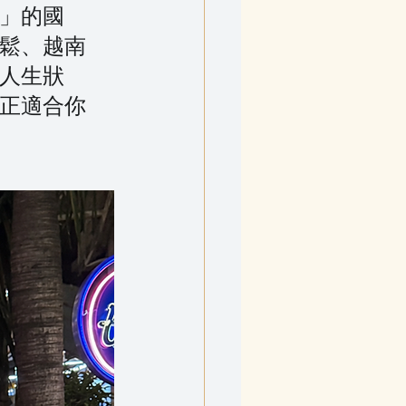
」的國
鬆、越南
人生狀
正適合你