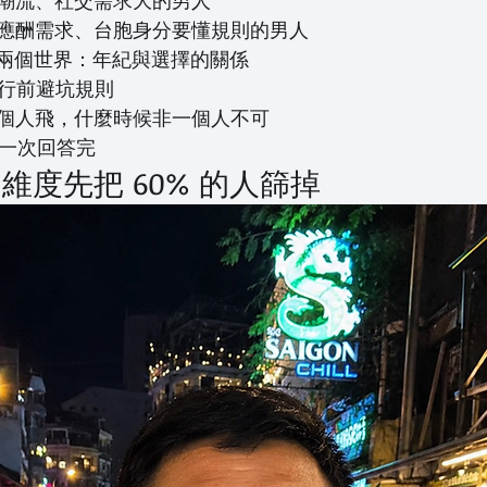
潮流、社交需求大的男人
應酬需求、台胞身分要懂規則的男人
 歲是兩個世界：年紀與選擇的關係
條行前避坑規則
個人飛，什麼時候非一個人不可
：一次回答完
維度先把 60% 的人篩掉