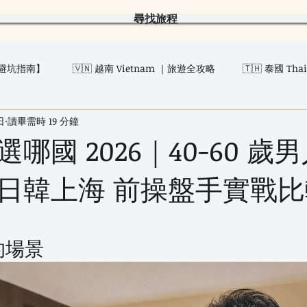
尋找旅程
避坑指南】
🇻🇳 越南 Vietnam ｜旅遊全攻略
🇹🇭 泰國 T
日
讀畢需時 19 分鐘
真實旅程故事
城市深度玩
出發前準備・避雷
一個人也
哪國 2026｜40-60 歲
日韓上海 前操盤手實戰比
為 5 顆星）。
的場景