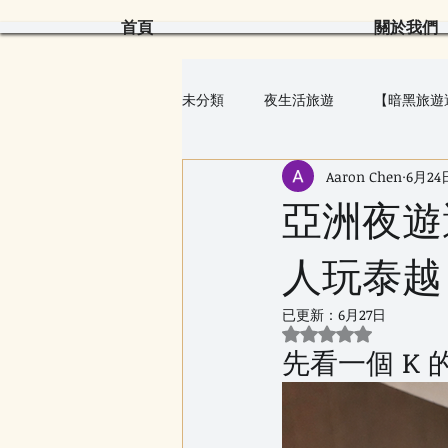
首頁
關於我們
未分類
夜生活旅遊
【暗黑旅遊
Aaron Chen
6月24
🇯🇵 日本 Japan｜旅遊全攻略
亞洲夜遊選
人玩泰越
已更新：
6月27日
評等為 NaN（最高
先看一個 K 