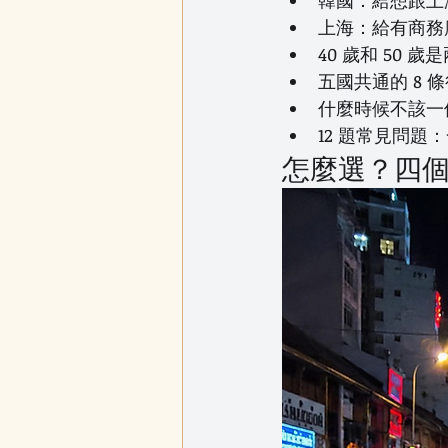
韓國：給想跟上
上海：給有商務
40 歲和 50
五國共通的 8 
什麼時候不該一
12 題常見問題
怎麼選？四個