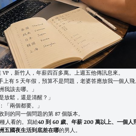
軟體業 VP，新竹人，年薪四百多萬。上週五他傳訊息來。
我手上有 5 天年假，預算不是問題，老婆答應放我一個人
洲我該去哪。」
是放鬆，還是清醒？」
：「兩個都要。」
到的同一個問題的第 87 個版本。
這種人看的。寫給
40 到 60 歲、年薪 200 萬以上、一
洲五國夜生活到底差在哪
的男人。