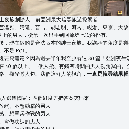
FD 紳士夜旅創辦人，前亞洲最大暗黑旅遊操盤者。
芭達雅、清邁、普吉、胡志明、河內、峴港、東京、大阪
 歲以上的男人，從第一次出手到回流第七次的都有。
後，現在做的是合法版本的紳士夜旅。我講話的角度是業
不是 KOL。
還要寫這篇？因為過去半年我至少看過 30 篇「亞洲夜生
在 40 歲以上、一個人飛、有錢有時間的男人視角寫的。
略、觀光懶人包。我們這群人的視角，
一直是搜尋結果裡
 的男人選錯國家：四個維度先把答案夾出來
放鬆、不想動腦的男人
感、想單兵作戰的男人
、會做功課的男人