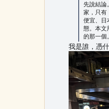
先說結論
家，只有
便宜、日
態。本文
的那一個
我是誰，憑