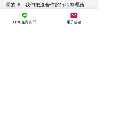
潤的牌。我們把適合你的行程整理給
你。
Aaron｜FFD 紳士夜旅創辦人｜前亞洲
LINE免費詢問
電子信箱
最大暗黑旅遊操盤手
最後更新：2026 年 5 月
夜生活旅遊
最新文章
查看全部