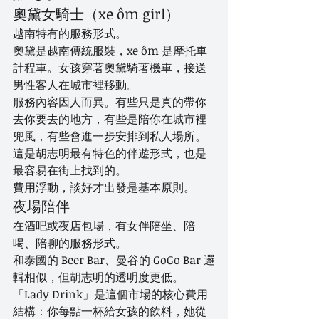
奧黛女騎士（xe ôm girl）
越南特有的服務形式。
奧黛是越南傳統服裝，xe ôm 是摩托車
計程車。女孩穿著奧黛騎著機車，接送
男性客人在城市裡移動。
服務內容因人而異。有些只是真的帶你
去你要去的地方，有些是陪你在城市裡
兜風，有些會進一步安排到私人場所。
這是胡志明最有特色的伴遊形式，也是
最容易在街上找到的。
費用浮動，談好才出發是基本原則。
夜場陪伴
在酒吧或夜店包場，有女伴陪坐、陪
喝、陪聊的服務形式。
和泰國的 Beer Bar、曼谷的 GoGo Bar 邏
輯相似，但胡志明的透明度更低。
「Lady Drink」是這個市場的核心費用
結構：你每點一杯給女孩的飲料，她從