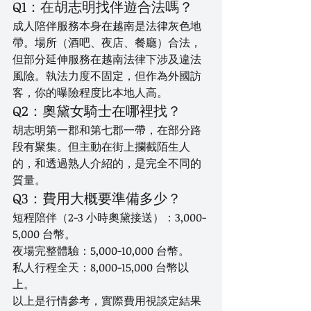
Q1：在胡志明找伴遊合法嗎？
成人陪伴服務本身在越南是法律灰色地
帶。場所（酒吧、夜店、餐廳）合法，
但部分延伸服務在越南法律下涉及違法
風險。執法力度不固定，但作為外國訪
客，你的曝險程度比本地人高。
Q2：奧黛女騎士在哪裡找？
胡志明第一郡和第七郡一帶，在部分路
段有聚集。但主動在街上攔截陌生人
的，和透過熟人介紹的，是完全不同的
質量。
Q3：費用大概要準備多少？
短程陪伴（2-3 小時奧黛接送）：3,000-
5,000 台幣。
夜場完整體驗：5,000-10,000 台幣。
私人行程全天：8,000-15,000 台幣以
上。
以上是行情參考，實際費用視談定結果