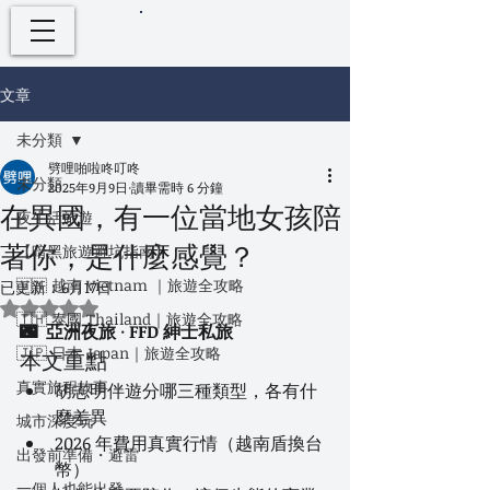
文章
未分類
劈哩啪啦咚叮咚
未分類
2025年9月9日
讀畢需時 6 分鐘
在異國，有一位當地女孩陪
夜生活旅遊
著你，是什麼感覺？
【暗黑旅遊避坑指南】
🇻🇳 越南 Vietnam ｜旅遊全攻略
已更新：
6月17日
評等為 NaN（最高為 5 顆星）。
🇹🇭 泰國 Thailand｜旅遊全攻略
🌃  亞洲夜旅 · FFD 紳士私旅
🇯🇵 日本 Japan｜旅遊全攻略
本文重點
真實旅程故事
胡志明伴遊分哪三種類型，各有什
麼差異
城市深度玩
2026 年費用真實行情（越南盾換台
出發前準備・避雷
幣）
一個人也能出發