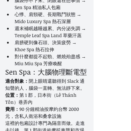
腦袋停不下來、閉眼還在想事情 → 
Sen Spa 精油私人包廂
心悸、肩頸硬、長期戰鬥狀態 → 
Mido Luxury Spa 熱石深層
週末補眠越睡越累、內分泌失調 → 
Temple Leaf Spa Land 草藥汗蒸
肩膀硬到像石頭、決策疲勞 → 
Khoe Spa 熱石拉伸
對什麼都提不起勁、燃燒殆盡感 → 
Miu Miu Spa 芳療喚醒
Sen Spa：大腦物理斷電型
適合對象：
閉上眼睛還聽得到 Slack 通
知聲的人，腦袋一直轉、無法靜下來。
位置：
第 1 郡，日本街（Lê Thánh 
Tôn）巷弄內
費用：
90 分鐘精油按摩約台幣 2000 
元，含私人衛浴和桑拿設施
這裡的包廂設計專門為隔音而做。走進
去以後，第 1 郡街道的摩托車聲和市場