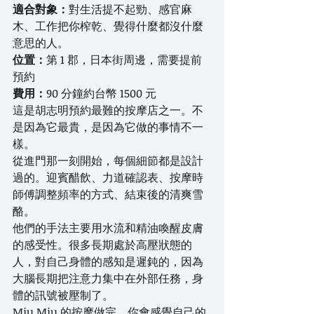
適合對象：
對生活提不起勁、感官麻
木、工作把你榨乾、覺得什麼都沒什麼
意思的人。
位置：
第 1 郡，日本街周邊，需要提前
預約
費用：
90 分鐘約台幣 1500 元
這是胡志明預約最難的按摩店之一。不
是因為它最貴，是因為它做的事情不一
樣。
從進門那一刻開始，每個細節都是設計
過的。迎賓醋飲、力道確認表、按摩時
師傅調整頻率的方式、結束後的清爽雪
酪。
他們的手法主要用水流和精油喚醒皮膚
的感受性。很多長期處於高壓狀態的
人，對自己身體的感知是遲鈍的，因為
大腦長期把注意力集中在外部任務，身
體的訊號被壓制了。
Miu Miu 的按摩做完，你會感覺自己的