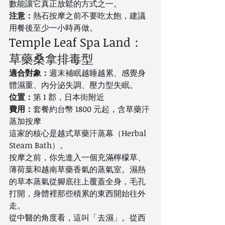
數能讓它真正放鬆的方式之一。
注意：
熱石按摩之前不要吃太飽，建議
用餐後至少一小時再做。
Temple Leaf Spa Land：
草藥桑拿排毒型
適合對象：
週末補眠越睡越累、感覺身
體濕重、內分泌失調、壓力型失眠。
位置：
第 1 郡，日本街附近
費用：
套餐約台幣 1800 元起，含草藥汗
蒸加按摩
這家的核心是越式草藥汗蒸幕（Herbal 
Steam Bath）。
按摩之前，你先進入一個充滿檸檬草、
薄荷葉和越南草藥香氣的蒸氣室。濕熱
的草本蒸氣從腳底往上覆蓋全身，毛孔
打開，身體裡那些積累的東西開始往外
走。
從中醫的角度看，這叫「去濕」。從西