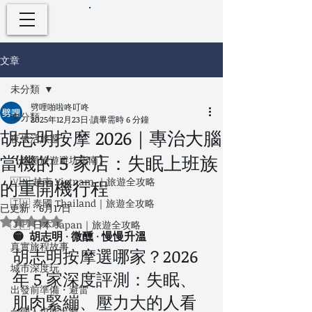
文章
未分類
劈哩啪啦咚叮咚
未分類
2025年12月23日
讀畢需時 6 分鐘
胡志明按摩 2026｜專治大腦
夜生活旅遊
當機的 5 家店：失眠上班族
【暗黑旅遊避坑指南】
🇻🇳 越南 Vietnam ｜旅遊全攻略
的重開機行程
🇹🇭 泰國 Thailand｜旅遊全攻略
已更新：
6月17日
評等為 NaN（最高為 5 顆星）。
🇯🇵 日本 Japan｜旅遊全攻略
🟡  胡志明 · 微醺 · 慢慢升溫
真實旅程故事
胡志明按摩選哪家？2026 
城市深度玩
年 5 家深度評測：失眠、
出發前準備・避雷
肌肉緊繃、壓力大的人看
一個人也能出發