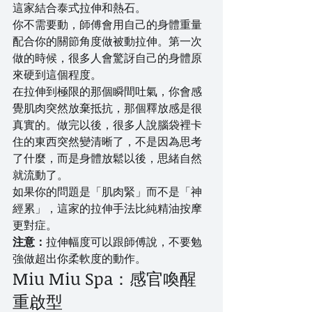
這家結合泰式拉伸和熱石。
你不需要動，師傅會用自己的身體重量
配合你的關節角度做被動拉伸。第一次
做的時候，很多人會驚訝自己的身體原
來硬到這個程度。
在拉伸到極限的那個瞬間吐氣，你會感
覺肌肉突然放棄抵抗，那個釋放感是很
真實的。做完以後，很多人說腦袋裡卡
住的東西突然變清晰了，不是因為思考
了什麼，而是身體放鬆以後，思緒自然
就流動了。
如果你的問題是「肌肉緊」而不是「神
經累」，這家的拉伸手法比純精油按摩
更對症。
注意：
拉伸幅度可以跟師傅說，不要勉
強做超出你柔軟度的動作。
Miu Miu Spa：感官喚醒
重啟型