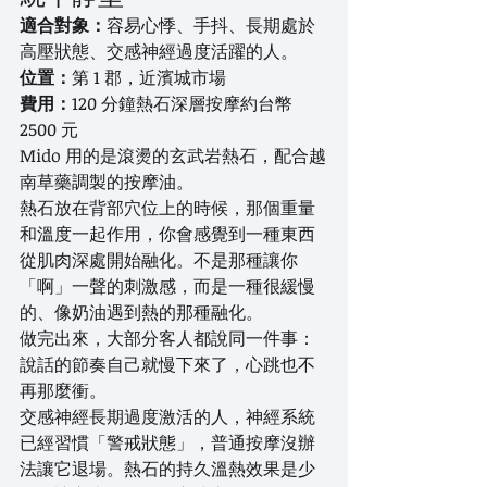
適合對象：
容易心悸、手抖、長期處於
高壓狀態、交感神經過度活躍的人。
位置：
第 1 郡，近濱城市場
費用：
120 分鐘熱石深層按摩約台幣 
2500 元
Mido 用的是滾燙的玄武岩熱石，配合越
南草藥調製的按摩油。
熱石放在背部穴位上的時候，那個重量
和溫度一起作用，你會感覺到一種東西
從肌肉深處開始融化。不是那種讓你
「啊」一聲的刺激感，而是一種很緩慢
的、像奶油遇到熱的那種融化。
做完出來，大部分客人都說同一件事：
說話的節奏自己就慢下來了，心跳也不
再那麼衝。
交感神經長期過度激活的人，神經系統
已經習慣「警戒狀態」，普通按摩沒辦
法讓它退場。熱石的持久溫熱效果是少