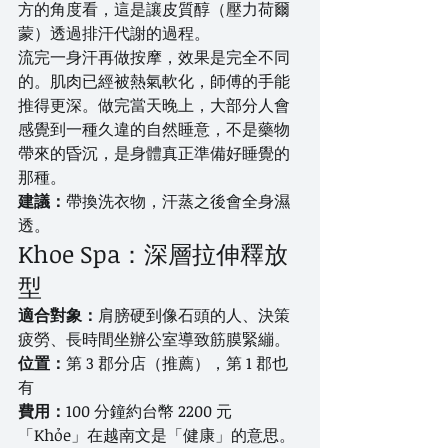
方的角度看，這是讓皮質醇（壓力荷爾
蒙）透過排汗代謝的過程。
流完一身汗再做按摩，效果是完全不同
的。肌肉已經被熱氣軟化，師傅的手能
推得更深。做完當天晚上，大部分人會
感覺到一種久違的自然睡意，不是藥物
帶來的昏沉，是身體真正準備好睡覺的
那種。
建議：
帶換洗衣物，汗蒸之後會全身濕
透。
Khoe Spa：深層拉伸釋放
型
適合對象：
肩膀硬到像石頭的人、決策
疲勞、長時間坐辦公室導致筋膜緊繃。
位置：
第 3 郡分店（推薦），第 1 郡也
有
費用：
100 分鐘約台幣 2200 元
「Khỏe」在越南文是「健康」的意思。