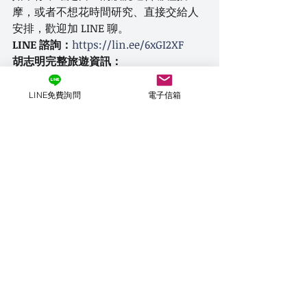
摩，或者不想花時間研究、直接交給人
安排，歡迎加 LINE 聊。
LINE 諮詢：
https://lin.ee/6xGI2XF
胡志明完整旅遊資訊：
ffdtravel.com/vietnam-hcm
作者：Aaron，前亞洲最大暗黑旅遊操
LINE免費詢問
電子信箱
盤手，做這行十年。
胡志明
男人放鬆
🇻🇳 越南 Vietnam ｜旅遊全攻略
【暗黑旅遊避坑指南】
最新文章
查看全部