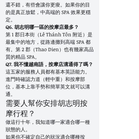
還不錯，有些會讓你更痠。如果你的目
的是真正放鬆，中高端的 SPA 效果更穩
定。
Q6. 胡志明哪一區的按摩店最多？
第 1 郡日本街（Lê Thánh Tôn 附近）是
最集中的地方，從路邊攤到高端 SPA 都
有。第 2 郡（Thao Dien）也有幾家高品
質的精品 SPA。
Q7. 我不懂越南語，按摩店溝通得了嗎？
這五家的服務人員都有基本英語能力。
進門時確認力道（輕中重）和按摩部
位，基本上靠手勢和簡單英文就可以溝
通。
需要人幫你安排胡志明按
摩行程？
做這行十年，我知道哪一家適合哪一種
狀態的人。
如果你不確定自己的狀況適合哪種按