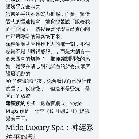
聲幾乎完全消失。
師傅的手法不是蠻力推壓，而是一種滲
透式的慢速推拿。她會輕聲說「跟著我
的手呼吸」，然後你會發現自己真的開
始跟著呼吸的節奏慢下來。
熱精油順著脊椎推下去的那一刻，那個
感覺不是「啊很舒服」，而是大腦有一
個東西真的切換了。那種強制關機的感
覺，是我在胡志明測試過的所有按摩店
裡最明顯的。
90 分鐘做完出來，你會發現自己說話速
度慢了、反應慢了，但這不是昏沉，是
真正的放鬆。
建議預約方式：
透過官網或 Google 
Maps 預約，旺季（12 月到 2 月）建議
提前三天。
Mido Luxury Spa：神經系
統平靜型