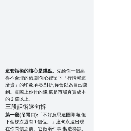
這套話術的核心是錨點。
先給你一個高
得不合理的價,讓你心裡留下「行情就這
麼貴」的印象,再砍對折,你會以為自己賺
到。實際上你付的錢,還是市場真實成本
的 2 倍以上。
三段話術逐句拆
第一段(吊胃口):
「不好意思這團剛滿,但
下個梯次還有 1 個位。」這句永遠出現
在你問價之前。它做兩件事:製造稀缺、