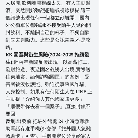
人房間,飲料離開視線太久、有人主動遞
酒、突然開始強烈想睡或視線模糊,這三
個訊號出現任何一個都立刻離開。國內
外公衛單位都強調:不接受陌生人遞的開
封飲料、不離開自己的杯子、不獨自醉
到失去判斷力。這些是公認常識,不是攻
略。
KK 園區與衍生風險(2024-2025 持續發
生):
近兩年新聞反覆出現「以高薪打工、
發財旅遊、夜遊團名義誘人出境,實際送
往柬埔寨、緬甸詐騙園區」的案例。受
害者被沒收護照、強迫從事跨國詐騙、
人身控制。如果有任何陌生人在 LINE 上
主動提「介紹你去其他國家賺更多」
「順便帶你去看一個案子」,直接封鎖不
要回。
反制:
出發前,把駐外館處 24 小時急難救
助電話存進手機(外交部「旅外國人急難
救助卡」可查)。手機開定位分享給家人