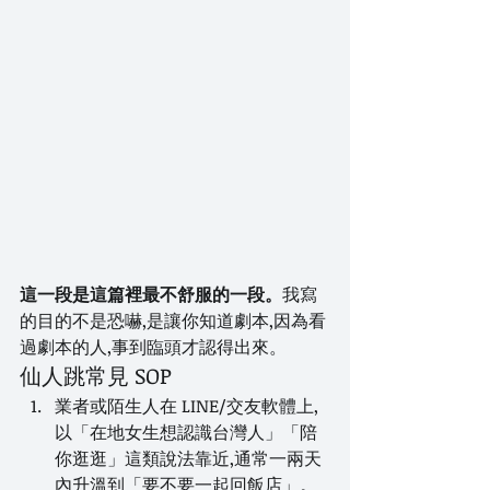
這一段是這篇裡最不舒服的一段。
我寫
的目的不是恐嚇,是讓你知道劇本,因為看
過劇本的人,事到臨頭才認得出來。
仙人跳常見 SOP
業者或陌生人在 LINE/交友軟體上,
以「在地女生想認識台灣人」「陪
你逛逛」這類說法靠近,通常一兩天
內升溫到「要不要一起回飯店」。