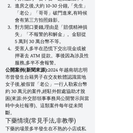
進房之後,大約 10-30 分鐘,「先生」
「老公」「哥哥」破門進來,有時候
會有第三方拍照錄影。
對方開口要錢,理由是「賠償精神損
失」「不報警的和解金」。金額從 
5 萬到 30 萬台幣不等。
受害人多半在恐慌下交出現金或被
押著去 ATM 提款。事後因為涉及性
服務,多半不會報警。
公開案例(新聞來源):
2024 年越南胡志明
市曾發生台籍男子在交友軟體認識當地
女子後,被假冒「老公」一行人勒索台幣
約 30 萬元的案件,經駐外館處協助才脫
困(來源:外交部領事事務局公開警示與當
時中央社報導)。這類案件每年從未間
斷。
下藥情境(常見手法,非教學)
下藥的場景多半發生在不熟的小店或私