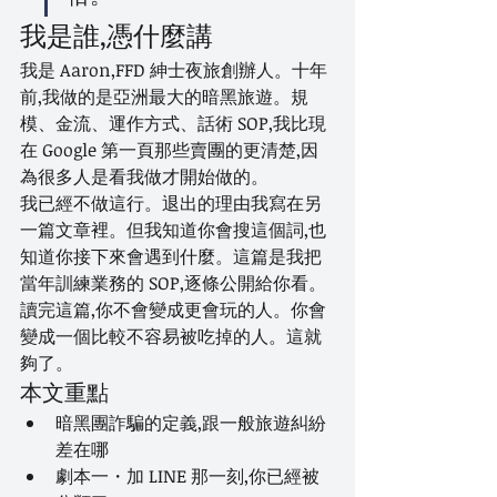
我是誰,憑什麼講
我是 Aaron,FFD 紳士夜旅創辦人。十年
前,我做的是亞洲最大的暗黑旅遊。規
模、金流、運作方式、話術 SOP,我比現
在 Google 第一頁那些賣團的更清楚,因
為很多人是看我做才開始做的。
我已經不做這行。退出的理由我寫在另
一篇文章裡。但我知道你會搜這個詞,也
知道你接下來會遇到什麼。這篇是我把
當年訓練業務的 SOP,逐條公開給你看。
讀完這篇,你不會變成更會玩的人。你會
變成一個比較不容易被吃掉的人。這就
夠了。
本文重點
暗黑團詐騙的定義,跟一般旅遊糾紛
差在哪
劇本一・加 LINE 那一刻,你已經被