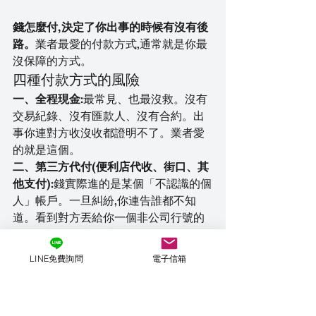
錢怎麼付,決定了你出事的時候有沒有後
路。
業者最愛的付款方式,通常就是你最
沒保障的方式。
四種付款方式的風險
一、全程現金:
最常見、也最沒救。沒有
交易紀錄、沒有匯款人、沒有合約。出
事你連對方收沒收都證明不了。業者愛
的就是這個。
二、第三方代付(便利店代收、街口、其
他支付):
錢實際進的是某個「不認識的個
人」帳戶。一旦糾紛,你連告誰都不知
道。看到對方丟給你一個非公司行號的
轉帳資訊,默默退一步。
三、先匯訂金:
訂金匯出的那一刻起,業者
LINE免費詢問
電子信箱
就拿到主動權。你想反悔,他會用「機票
飯店都訂了」搪塞;你不去,他用「下次抵
掉」綁住你。訂金一旦超過總額 30%,反