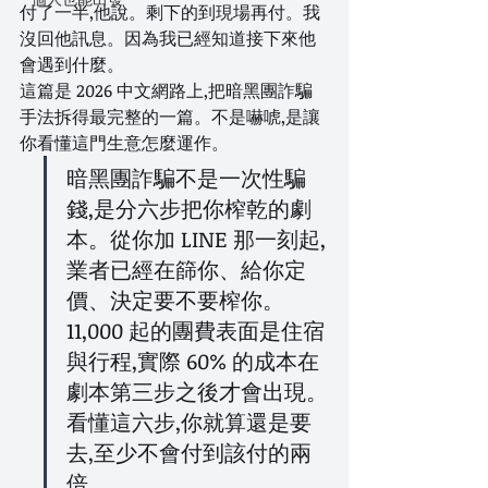
付了一半,他說。剩下的到現場再付。我
沒回他訊息。因為我已經知道接下來他
會遇到什麼。
這篇是 2026 中文網路上,把暗黑團詐騙
手法拆得最完整的一篇。不是嚇唬,是讓
你看懂這門生意怎麼運作。
暗黑團詐騙不是一次性騙
錢,是分六步把你榨乾的劇
本。從你加 LINE 那一刻起,
業者已經在篩你、給你定
價、決定要不要榨你。
11,000 起的團費表面是住宿
與行程,實際 60% 的成本在
劇本第三步之後才會出現。
看懂這六步,你就算還是要
去,至少不會付到該付的兩
倍。