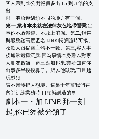
客人帶到比公開報價多出 1.5 到 3 倍的支
出。
跟一般旅遊糾紛不同的地方有三個。
第一,業者本來就在法律灰色地帶營業
,出
事你不敢報警、不敢上消保。第二,銷售
與服務鏈高度匿名,LINE 帳號隨時可換、
收款人跟揭露主體不一致。第三,客人事
後通常選擇沉默,因為事情本身難以對家
人朋友啟齒。這三點加起來,業者知道你
出事多半摸摸鼻子。所以他敢玩,而且越
玩越狠。
這不是我把人想壞。這是十年前我們在
內部訓練業務時,口頭就講過的事。
劇本一・加 LINE 那一刻
起,你已經被分類了