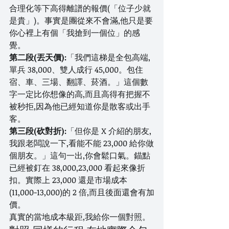
合理化等下高得離譜的報價(「位子少就
是貴」)。事實是團從來不會滿,他只是要
你心裡上有個「我搶到一個位」的感
覺。
第二段(丟天價):
「我們這梯是全包高端,
單兵 38,000、雙人成行 45,000。包住
宿、車、三場、翻譯、菸酒。」這個數
字一定比你想像的高,而且高得有把握不
被秒拒,因為他已經知道你是散客或出手
客。
第三段(砍對折):
「但你是 X 介紹的朋友,
我跟老闆說一下,看能不能 23,000 給你做
個朋友。」這句一出,你會鬆口氣。錨點
已經被釘在 38,000,23,000 看起來像折
扣。實際上 23,000 還是市場成本
(11,000-13,000)的 2 倍,而且後面還會有加
價。
真實的當地成本級距,我給你一個對照。