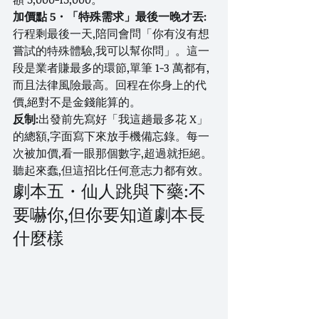
加價點 5・「特殊需求」最後一晚才丟:
行程剩最後一天,陪同會問「你有沒有想
嘗試的特殊體驗,我可以幫你問」。這一
段是業者賺最多的環節,單筆 1-3 萬都有,
而且法律風險最高。回程在你身上的代
價,絕對不是金錢能算的。
反制:
出發前先寫好「我這趟最多花 X」
的總額,字面寫下來放手機備忘錄。每一
次被加價,看一眼那個數字,超過就拒絕。
聽起來蠢,但這招比任何意志力都有效。
劇本五・仙人跳與下藥:不
要嚇你,但你要知道劇本長
什麼樣