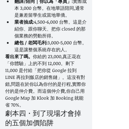
翻譯/陪同｜你以為「專員」:
實際成
本 3,000 台幣。在地華語陪同,通常
是兼差留學生或當地華僑。
業者抽成:
4,500-6,000 台幣。這是介
紹你、跟你聊天、把你 closed 的那
個業務的勞動所得。
總包 / 老闆毛利:
3,000-5,000 台幣。
這是讓整個系統存在的人。
看出來了嗎。
你給的 23,000,真正花在
「你體驗」上的不到 12,000。剩下 
11,000 是付給「把你從 Google 拉到 
LINE 再拉到飯店的銷售鏈」。這沒有對
錯,問題在於你以為你付的是行程,實際你
付的是仲介費。而這個仲介費,你自己用 
Google Map 加 Klook 加 Booking 就能
省 70%。
劇本四・到了現場才會掉
的五個加價陷阱