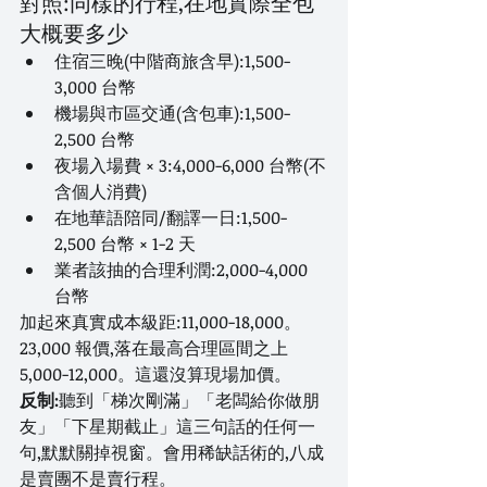
對照:同樣的行程,在地實際全包
大概要多少
住宿三晚(中階商旅含早):1,500-
3,000 台幣
機場與市區交通(含包車):1,500-
2,500 台幣
夜場入場費 × 3:4,000-6,000 台幣(不
含個人消費)
在地華語陪同/翻譯一日:1,500-
2,500 台幣 × 1-2 天
業者該抽的合理利潤:2,000-4,000 
台幣
加起來真實成本級距:11,000-18,000。
23,000 報價,落在最高合理區間之上 
5,000-12,000。這還沒算現場加價。
反制:
聽到「梯次剛滿」「老闆給你做朋
友」「下星期截止」這三句話的任何一
句,默默關掉視窗。會用稀缺話術的,八成
是賣團不是賣行程。