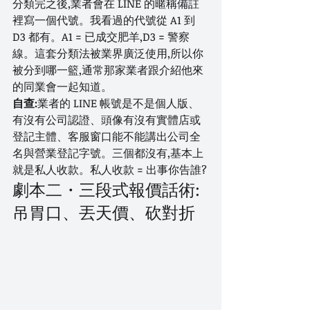
分類完之後,業者會在 LINE 的暱稱備註
裡寫一個代號。我看過的代號從 A1 到 
D3 都有。A1 = 已成交肥羊,D3 = 警察
線。這套分類法被業界廣泛使用,所以你
被分到哪一籃,通常那家業者跟介紹他來
的同業會一起知道。
自查:
業者的 LINE 帳號是不是個人版、
有沒有公司認證、頭像有沒有實體店或
登記主體、客服窗口能不能講出公司全
名與營業登記字號。三個都沒有,基本上
就是私人收款。私人收款 = 出事你告誰?
劇本二・三段式報價話術:
吊胃口、丟天價、砍對折