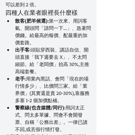
可以差到 2 倍。
四種人在業者眼裡長什麼樣
散客(肥羊候選):
第一次來、用詞客
氣、開頭問「請問一下...」、急著問
價錢。給最高的報價、配最重的加
價套路。
出手客:
頭貼穿西裝、講話自信、開
頭直接「我下週要去 X」、不太問
細節。給「老闆價」抬高 30%,主推
高端套餐。
老手:
用業內黑話、會問「現在的場
行情多少」、比價問三家。給「業
界價」(其實還是貴 20-30%),靠服務
多塞 1-2 個加價點補。
警察線(也含媒體/同行):
用詞太正
式、問太多單據、問會不會開發
票、自稱「公務出差」。一律已讀
不回,或丟假行情打發。