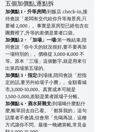
五個加價點,逐點拆
加價點 1・升等房間:
到飯店 check-in,接
待會說「老闆有交代給你升等海景房,只
要補 2,000」。事實是原房型已經包含在
團費裡了,升等的差價是業者口袋。
加價點 2・「加場」一場:
第一晚結束,陪
同會說「你今天的狀況很好,要不要再加
一場特別的」。價格從 3,000-8,000 不
等。原本「三場」這個數字,就是用來引
出第四場第五場的。
加價點 3・指定:
到場後,陪同會說「想指
定的話,要另外給場子小費」。金額看城
市,3,000-10,000。真實成本可能是 
1,500-3,000,差額是業者跟場子分帳。
加價點 4・酒水菸雜支:
到場喝什麼點什
麼,帳單回去自己看。「都算我的」這句
話業者不會講,但會用「先喝再說」這種
方式讓你不問。最後一晚總算帳,常見金
額 5,000-15,000。