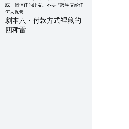
或一個信任的朋友。不要把護照交給任
何人保管。
劇本六・付款方式裡藏的
四種雷