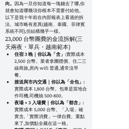
向。
因為一旦你知道每一塊錢去了哪,你
就會知道哪幾項你根本不需要付給他。
以下是我十年前在內部報表上看過的拆
法。城市略有差異(越南、泰國、菲律賓
系統不同),但結構幾乎一樣。
23,000 台幣團費的金流拆解(三
天兩夜・單兵・越南範本)
住宿 3 晚｜你以為「含」:
實際成本 
2,500 台幣。業者拿團體價、住二三
線商旅,房內 wifi 普通,通常沒早
餐。
接送與市內交通｜你以為「全包」:
實際成本 1,800 台幣。包車是當地合
作司機,司機抽 500-800。
夜場 × 3 入場費｜你以為「都含」:
實際成本 5,000 台幣。「入場」確
實含,「實際消費」一律自費。重點
來了,加價點全藏在這一格。