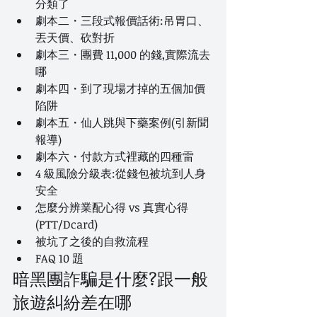
分類了
劇本二・三段式報價話術:吊胃口、
丟天價、砍對折
劇本三・團費 11,000 的錢,實際流去
哪
劇本四・到了現場才掉的五個加價
陷阱
劇本五・仙人跳與下藥案例(引新聞
報導)
劇本六・付款方式裡藏的四種雷
4 級風險分級表:從錢包被坑到人身
安全
怎麼分辨業配心得 vs 真實心得
(PTT/Dcard)
被坑了之後的自救流程
FAQ 10 題
暗黑團詐騙是什麼?跟一般
旅遊糾紛差在哪