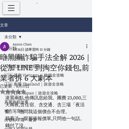
文章
未分類
Aaron Chen
未分類
6月16日
讀畢需時 13 分鐘
暗黑團詐騙手法全解 2026｜
夜生活旅遊
從加 LINE 到掏空你錢包,前
【暗黑旅遊避坑指南】
🇻🇳 越南 Vietnam ｜旅遊全攻略
業者拆 6 大劇本
🇹🇭 泰國 Thailand｜旅遊全攻略
已更新：
6月17日
評等為 NaN（最高為 5 顆星）。
🇯🇵 日本 Japan｜旅遊全攻略
凌晨兩點,他傳訊息給我。團費 23,000,三
真實旅程故事
天兩夜,含住宿、含交通、含三場「夜活
城市深度玩
動」。他問我這個價合不合理。
我看了一眼那張報價單,只問他一句話。
出發前準備・避雷
錢付了沒。
一個人也能出發