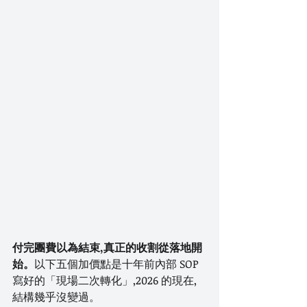
付完團費以為結束,真正的收割從落地開
始。
以下五個加價點是十年前內部 SOP 
寫好的「現場二次轉化」,2026 的現在,
結構幾乎沒變過。