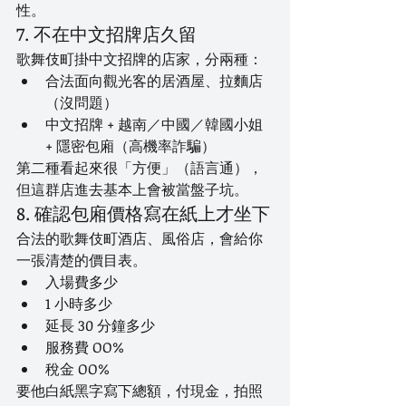
性。
7. 不在中文招牌店久留
歌舞伎町掛中文招牌的店家，分兩種：
合法面向觀光客的居酒屋、拉麵店
（沒問題）
中文招牌 + 越南／中國／韓國小姐 
+ 隱密包廂（高機率詐騙）
第二種看起來很「方便」（語言通），
但這群店進去基本上會被當盤子坑。
8. 確認包廂價格寫在紙上才坐下
合法的歌舞伎町酒店、風俗店，會給你
一張清楚的價目表。
入場費多少
1 小時多少
延長 30 分鐘多少
服務費 OO%
稅金 OO%
要他白紙黑字寫下總額，付現金，拍照