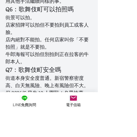
用其他手法繼續同樣的事。
Q6：歌舞伎町可以拍照嗎
街景可以拍。
店家招牌可以拍但不要拍到員工或客人
臉。
店內絕對不能拍。任何店家叫你「不要
拍照」就是不要拍。
牛郎海報可以拍但別拍到正在拉客的牛
郎本人。
Q7：歌舞伎町安全嗎
街道本身安全度普通。新宿警察密度
高、白天無風險、晚上有風險但不大。
但 2026/5 發生 10 人圍毆 4 名男性事
件、其中 1 人重傷。所以晚上 11 點後不
LINE免費詢問
電子信箱
要單獨深入區役所通、櫻花通深處。
詐騙風險遠高於人身安全風險。被坑 50 
萬日圓的機率，遠高於被打的機率。
Q8：歌舞伎町 vs 六本木 哪個適