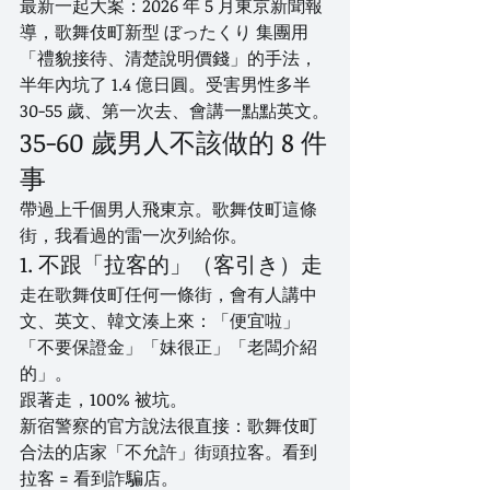
最新一起大案：2026 年 5 月東京新聞報
導，歌舞伎町新型 ぼったくり 集團用
「禮貌接待、清楚說明價錢」的手法，
半年內坑了 1.4 億日圓。受害男性多半 
30-55 歲、第一次去、會講一點點英文。
35-60 歲男人不該做的 8 件
事
帶過上千個男人飛東京。歌舞伎町這條
街，我看過的雷一次列給你。
1. 不跟「拉客的」（客引き）走
走在歌舞伎町任何一條街，會有人講中
文、英文、韓文湊上來：「便宜啦」
「不要保證金」「妹很正」「老闆介紹
的」。
跟著走，100% 被坑。
新宿警察的官方說法很直接：歌舞伎町
合法的店家「不允許」街頭拉客。看到
拉客 = 看到詐騙店。