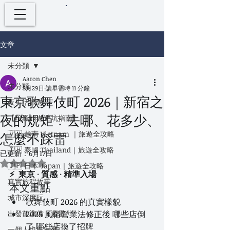
文章
未分類
Aaron Chen
未分類
5月29日
讀畢需時 11 分鐘
東京歌舞伎町 2026｜新宿之
夜生活旅遊
夜的規矩：去哪、花多少、
【暗黑旅遊避坑指南】
🇻🇳 越南 Vietnam ｜旅遊全攻略
怎麼不踩雷
🇹🇭 泰國 Thailand｜旅遊全攻略
已更新：
6月17日
評等為 NaN（最高為 5 顆星）。
🇯🇵 日本 Japan｜旅遊全攻略
⚡  東京 · 質感 · 精準入場
真實旅程故事
本文重點
城市深度玩
歌舞伎町 2026 的真實樣貌
出發前準備・避雷
2025 風俗營業法修正後 哪些店倒
了 哪些店換了招牌
一個人也能出發