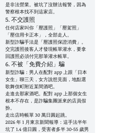
是非法營業。被坑了沒辦法報警，因為
警察根本找不到這家店。
5. 不交護照
任何店家叫你「壓護照」「壓駕照」
「壓信用卡正本」，全部走人。
新型詐騙手法是「壓護照保證消費」。
交完護照後客人才發現帳單灌水，要拿
回護照必須付完那筆灌水帳單。
6. 不被「免費介紹」騙
新型詐騙：男人在配對 app 上跟「日本
女生」聊三天，女方說想見面，地點選
歌舞伎町附近某間酒吧。
走進去那家酒吧。配對 app 上那個女生
根本不存在，是詐騙集團派來的店員假
扮。
走出店時帳單 30 萬日圓起跳。
2026 年 1 月東京新聞報導：這手法半年
坑了 1.4 億日圓，受害者多半 30-55 歲男