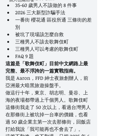
35-60 歲男人不該做的 8 件事
2026 三大新型詐騙手法
一番街 櫻花通 區役所通 三條街的差
別
被坑了現場該怎麼自救
三種男人不該去歌舞伎町
三種男人可以考慮的歌舞伎町
FAQ 9 題
這篇是「歌舞伎町」目前中文網路上最
完整、最不浮誇的一篇實戰指南。
我是 Aaron，FFD 紳士夜旅創辦人，前
亞洲最大暗黑旅遊操盤手。
做這行十年，東京、胡志明、曼谷、上
海的夜場都帶過上千個男人。歌舞伎町
這條街我走了 50 次以上，看過台灣男人
在那條街上被坑掉一台車的價錢，也看
過 50 歲企業主第一次去那條街，回飯店
打給我說「我可能再也不會去了」。