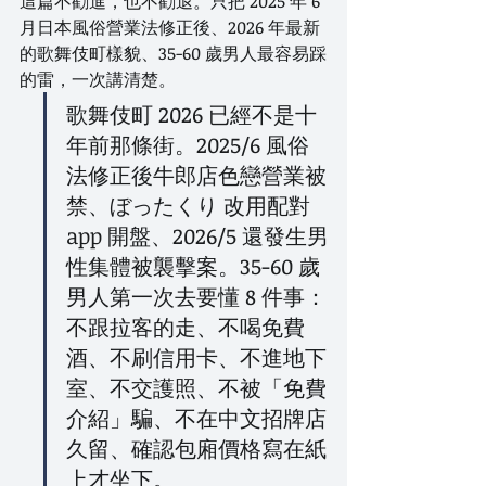
這篇不勸進，也不勸退。只把 2025 年 6 
月日本風俗營業法修正後、2026 年最新
的歌舞伎町樣貌、35-60 歲男人最容易踩
的雷，一次講清楚。
歌舞伎町 2026 已經不是十
年前那條街。2025/6 風俗
法修正後牛郎店色戀營業被
禁、ぼったくり 改用配對 
app 開盤、2026/5 還發生男
性集體被襲擊案。35-60 歲
男人第一次去要懂 8 件事：
不跟拉客的走、不喝免費
酒、不刷信用卡、不進地下
室、不交護照、不被「免費
介紹」騙、不在中文招牌店
久留、確認包廂價格寫在紙
上才坐下。