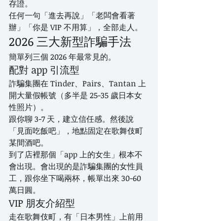
存證。
任何一句「進去再說」「老闆會看著
辦」「你是 VIP 不用算」，全部走人。
2026 三大新型詐騙手法
簡單列三個 2026 年最常見的。
配對 app 引流型
詐騙集團在 Tinder、Pairs、Tantan 上
開大量假帳號（多半是 25-35 歲日本女
性照片）。
跟你聊 3-7 天，建立信任感。然後說
「見面吃飯吧」，地點固定在歌舞伎町
某間酒吧。
到了店裡那個「app 上的女生」根本不
會出現。會出現的是詐騙集團的女性員
工，跟你坐下喝兩杯，帳單出來 30-60 
萬日圓。
VIP 朋友介紹型
走在歌舞伎町，有「日本男性」上前用