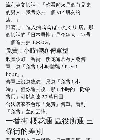
流利英文搭話：「你看起來是個有品味
的男人，我帶你去一個 VIP 朋友的
店。」
跟著走 = 進入抽成式 ぼったくり 店。那
個搭話的「日本男性」是介紹人，每帶
一個進去抽 30-50%。
免費 1 小時體驗 傳單型
歌舞伎町一番街、櫻花通常有人發傳
單，寫「免費 1 小時體驗 / Free 1 
hour」。
傳單上沒寫總價，只寫「免費 1 小
時」。但你進去後，那 1 小時的「附帶
費用」可以高達 20 萬日圓。
合法店家不會印「免費」傳單。看到
「免費」立刻丟掉。
一番街 櫻花通 區役所通 三
條街的差別
歌舞伎町不是一條街，是一塊區域。35-