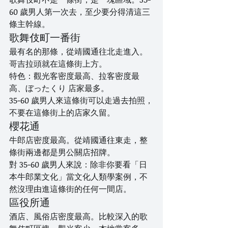
60 歲男人第一次去，至少要分得清這三
條主幹線。
歌舞伎町一番街
最有名的那條，從靖國通往北走進入。
哥吉拉頭就在這條街上方。
特色：觀光客密度最高、拉客密度最
高、ぼったくり 店家最多。
35-60 歲男人來這條街可以走過去拍照，
不要在這條街上的店家久留。
櫻花通
牛郎店密度最高。從靖國通往東走，整
條街兩邊都是男公關店招牌。
對 35-60 歲男人來說：除非你要看「日
本牛郎業文化」當文化人類學案例，不
然沒理由進這條街的任何一間店。
區役所通
酒店、風俗店密度最高。比較深入的歌