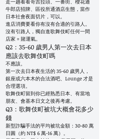
走一趟看看哥吉拉頭、一番街、櫻花通
牛郎店招牌、區役所通酒店生態，當作
日本社會夜面切片，可以。
進店消費要看你有沒有合適的引路人。
沒有引路人，獨自進歌舞伎町任何一間
店家 = 賭運氣。
Q2：35-60 歲男人第一次去日本 
應該去歌舞伎町嗎
不應該。
第一次去日本夜生活的 35-60 歲男人，
銀座或六本木的合法酒吧、Lounge 才是
合理選項。
歌舞伎町留到你已經熟悉日本、有當地
朋友、會基本日文之後再考慮。
Q3：歌舞伎町被坑大概會花多少
錢
新型詐騙手法的平均被坑金額：30-80 萬
日圓（約 NT$ 6 萬-16 萬）。