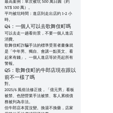
最高案例：單次被坑 500 萬日圓（約 
NT$ 100 萬）。
平均被坑時間：進店到走出店約 1-2 小
時。
Q4：一個人可以去歌舞伎町嗎
可以去走一趟看街景，不要一個人進店
消費。
歌舞伎町詐騙手法的標準受害者畫像就
是「中年男、獨自、會講一點英文、看
起來有錢」。一個人進店等於亮起所有
警報。
Q5：歌舞伎町的牛郎店現在跟以
前不一樣了嗎
對。
2025/6 風俗法修正後，「億元男」看板
被禁、色戀營業手法被禁、客人累積債
務被列為非法。
但牛郎店本質沒變。換湯不換藥，店家