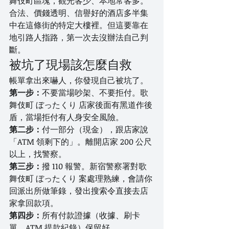
舞伎町區塊，觀光客少、本地常客多。
合法、價錢透明、信譽好的酒店多半集
中在這條街的特定大樓裡。但這要靠在
地引路人指路，第一次去沒辦法自己判
斷。
被坑了現場該怎麼自救
帳單拿出來嚇人，你發現自己被坑了。
第一步：
不要當場吵架、不要拒付。歌
舞伎町 ぼったくり 店家後面有黑道作後
盾，當場拒付有人身安全風險。
第二步：
付一部分（現金），跟店家說
「ATM 領剩下的」。離開店家 200 公尺
以上，找警察。
第三步：
撥 110 報警。新宿警察署對歌
舞伎町 ぼったくり 案處理熟練，會請你
回派出所做筆錄，發出搜索令直接去店
家拿回款項。
第四步：
所有付款證據（收據、刷卡
單、ATM 提款紀錄）保留好。