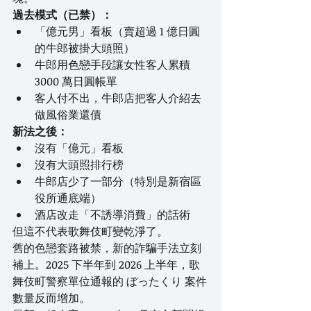
過去模式（已禁）：
「億元男」看板（賣超過 1 億日圓
的牛郎被掛大頭照）
牛郎用色戀手段讓女性客人累積 
3000 萬日圓帳單
客人付不出，牛郎店把客人介紹去
做風俗業還債
新法之後：
沒有「億元」看板
沒有大頭照排行榜
牛郎店少了一部分（特別是新宿區
役所通底端）
酒店改走「不誘導消費」的話術
但這不代表歌舞伎町變乾淨了。
舊的色戀套路被禁，新的詐騙手法立刻
補上。2025 下半年到 2026 上半年，歌
舞伎町警察單位通報的 ぼったくり 案件
數量反而增加。