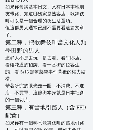
如果你會講基本日文、又有日本本地朋
友帶路、知道哪幾家是熟客店，歌舞伎
町可以是一個合理的夜生活選項。
但這群男人通常已經不需要看這篇文章
了。
第二種，把歌舞伎町當文化人類
學田野的男人
這群人不是去玩，是去看。看牛郎店、
看櫻花通的招牌、看一番街的拉客生
態、看 5/16 黑幫襲擊事件背後的權力結
構。
帶著研究的眼光走一圈，不消費、不進
店、不買單。這條街本身就是日本社會
的一個切片。
第三種，有當地引路人（含 FFD 
配置）
如果你有一個熟悉歌舞伎町的當地引路
人，可以避開 90% 的雷，帶你去合法、