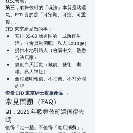
社交餐廳。
第三，
歌舞伎町的「玩法」本質是賭運
氣。FFD 賣的是「可預期、可控、可重
複」。
FFD 東京產品做的事：
安排 35-60 歲男性的「成熟夜生
活」（會員制酒吧、私人 Lounge）
提供本地引路人（會講中文、熟悉
合法店家）
規劃白天活動（藏前、藝術、咖
啡、私人神社）
全程透明報價、不抽傭、不打分潤
的牌
查看 FFD 東京紳士夜旅產品 →
常見問題（FAQ）
Q1：2026 年歌舞伎町還值得去
嗎
值得「走一趟」不值得「進店消費」。