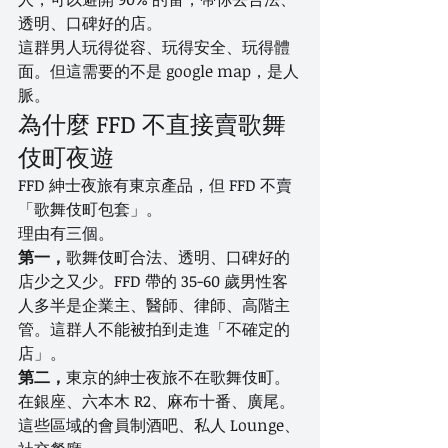
透明、口碑好的店。
這群男人玩得從容、玩得安全、玩得體
面。但這需要的不是 google map，是人
脈。
為什麼 FFD 不直接賣歌舞
伎町夜遊
FFD 紳士夜旅有東京產品，但 FFD 不賣
「歌舞伎町包套」。
理由有三個。
第一，
歌舞伎町合法、透明、口碑好的
店少之又少。FFD 帶的 35-60 歲男性客
人多半是企業主、醫師、律師、高階主
管。這群人不能被拍到走進「不確定的
店」。
第二，
東京的紳士夜旅不在歌舞伎町。
在銀座、六本木 R2、麻布十番、廣尾。
這些區域的會員制酒吧、私人 Lounge、