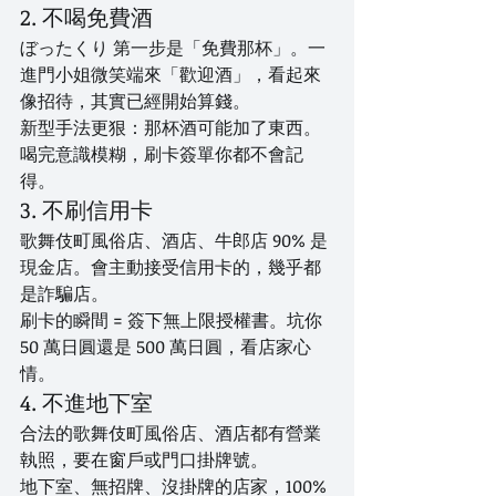
2. 不喝免費酒
ぼったくり 第一步是「免費那杯」。一
進門小姐微笑端來「歡迎酒」，看起來
像招待，其實已經開始算錢。
新型手法更狠：那杯酒可能加了東西。
喝完意識模糊，刷卡簽單你都不會記
得。
3. 不刷信用卡
歌舞伎町風俗店、酒店、牛郎店 90% 是
現金店。會主動接受信用卡的，幾乎都
是詐騙店。
刷卡的瞬間 = 簽下無上限授權書。坑你 
50 萬日圓還是 500 萬日圓，看店家心
情。
4. 不進地下室
合法的歌舞伎町風俗店、酒店都有營業
執照，要在窗戶或門口掛牌號。
地下室、無招牌、沒掛牌的店家，100% 