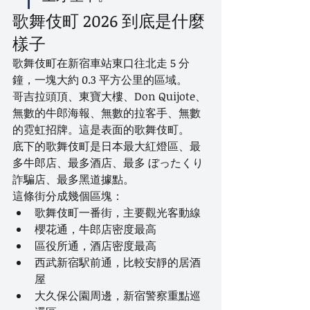
歌舞伎町 2026 到底是什麼
樣子
歌舞伎町在新宿車站東口往北走 5 分
鐘，一塊大約 0.3 平方公里的區域。
哥吉拉頭頂、東寶大樓、Don Quijote、
無數的牛郎海報、無數的拉客手、無數
的霓虹招牌。這是表面的歌舞伎町。
底下的歌舞伎町是日本最大紅燈區、最
多牛郎店、最多酒店、最多 ぼったくり 
詐騙店、最多黑道據點。
這條街分成幾個區塊：
歌舞伎町一番街，主要觀光客動線
櫻花通，牛郎店密度最高
區役所通，酒店密度最高
西武新宿駅前通，比較安靜的居酒
屋
大久保公園周邊，新宿警察重點巡