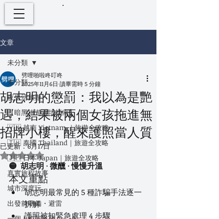
文章
未分類
劈哩啪啦咚叮咚
未分類
2025年11月6日
讀畢需時 5 分鐘
胡志明的懲罰：我以為是艷
夜生活旅遊
遇，結果被兩個女孩拖進無
【暗黑旅遊避坑指南】
🇻🇳 越南 Vietnam ｜旅遊全攻略
招牌小樓，醒來護照當人質
🇹🇭 泰國 Thailand｜旅遊全攻略
已更新：
6月17日
評等為 NaN（最高為 5 顆星）。
🇯🇵 日本 Japan｜旅遊全攻略
🟡  胡志明 · 微醺 · 慢慢升溫
真實旅程故事
本文重點
城市深度玩
胡志明最常見的 5 種詐騙手法逐一
出發前準備・避雷
拆解
護照被扣緊急處理 4 步驟
一個人也能出發