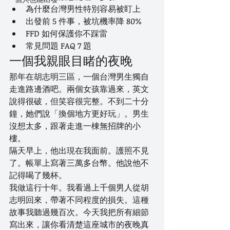
為什麼台灣男性特別容易被盯上
出發前 5 件事，被坑機率降 80%
FFD 如何保護你不踩雷
常見問題 FAQ 7 題
一個我親眼目睹的夜晚
那年在胡志明三區，一個台灣男生獨自
走進路邊酒吧。兩個女孩靠過來，英文
說得很破，但笑容很完整。不到二十分
鐘，她們說「換個地方更好玩」。男生
沒想太多，跟著走進一棟無招牌的小
樓。
隔天早上，他出現在我面前。護照不見
了。帳單上寫著三萬多台幣。他說他不
記得喝了幾杯。
我做這行十年。我看過上千個男人從胡
志明回來，帶著不同程度的損失。這種
故事我聽過幾百次。今天我把所有細節
寫出來，讓你看清楚這座城市的夜晚真