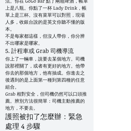
法。你在 GoGo Bar 點了兩瓶啤酒，帳單
上是八瓶。你點了一杯 Lady Drink，帳
單上是三杯。沒有菜單可以對照，現場
人多，收銀台說的是英文你聽不懂的版
本。
不是每家都這樣，但沒人帶你，你分辨
不出哪家是哪家。
5. 計程車或 Grab 司機導流
你上了一輛車，說要去某個地方。司機
說那裡關了，或者有更好的地方。他帶
你去的那個地方，他有抽成。你進去之
後遇到的是上面第一種到第四種的任意
組合。
Grab 相對安全，但司機仍然可以口頭推
薦。辨別方法很簡單：司機主動推薦的
地方，不要去。
護照被扣了怎麼辦：緊急
處理 4 步驟