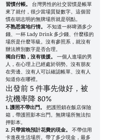
習慣付帳。
 台灣男性的社交習慣是帳單
來了就付，很少當場質疑數字。這個習
慣在胡志明的無牌場所就是弱點。
不熟悉當地行情。
 不知道一杯啤酒多少
錢、一杯 Lady Drink 多少錢、什麼樣的
場所是什麼等級。沒有參照系，就沒有
辦法辨別數字是否合理。
獨自行動，沒有後援。
 一個人進場的男
人，在心理上已經處於弱勢。沒有朋友
在旁邊、沒有人可以確認帳單、沒有人
知道你在哪裡。
出發前 5 件事先做好，被
坑機率降 80%
1. 護照不帶出門。
 把護照鎖在飯店保險
箱，帶護照影本出門。無牌場所無法扣
押影本。
2. 只帶當晚預計花費的現金。
 不帶信用
卡進夜生活場所。帶了多少現金，最多