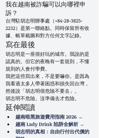
我在越南被詐騙可以向哪裡申
訴？
台灣駐胡志明辦事處（+84-28-3825-
2232）是第一聯絡點。同時保留所有收
據、帳單截圖和對方任何文字記錄。
寫在最後
胡志明是一座很好玩的城市。我說的是
認真的。但它的夜晚有一套規則，不懂
規則的人會付學費。
我把這些寫出來，不是要嚇你。是因為
我看過太多人帶著困惑和損失回台灣，
然後說「胡志明很危險不要去」。
胡志明不危險。沒準備去才危險。
延伸閱讀
越南暗黑旅遊費用指南 2026 →
越南 Lady Drink 陷阱全解析 →
胡志明的真相：自由行付出代價的