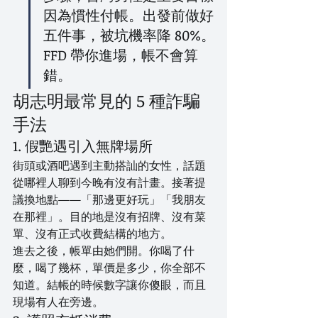
因為慣性付帳。出發前做好
五件事，被坑機率降 80%。
FFD 帶你進場，帳不會算
錯。
胡志明最常見的 5 種詐騙
手法
1. 假艷遇引入無牌場所
街頭或酒吧遇到主動搭訕的女性，話題
從哪裡人聊到今晚有沒有計畫。接著提
議換地點——「那邊更好玩」「我朋友
在那裡」。目的地是沒有招牌、沒有菜
單、沒有正式收費結構的地方。
進去之後，帳單由她們開。你喝了什
麼，喝了幾杯，單價是多少，你全部不
知道。結帳的時候數字讓你傻眼，而且
現場有人在旁邊。