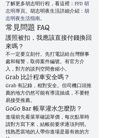
了解更多胡志明行程，看這裡：
FFD 胡
志明專頁
。胡志明夜生活詳細介紹：
胡
志明夜生活指南
。
常見問題 FAQ
護照被扣，我應該直接付錢換回
來嗎？
不一定要立刻付。先打電話給台灣辦事
處和報警，取得案件編號。有官方介
入，對方的談判空間會縮小。
Grab 比計程車安全嗎？
Grab 有記錄，相對安全。但司機口頭推
薦的地方仍然可能有導流抽成，不要輕
易接受推薦。
GoGo Bar 帳單灌水怎麼防？
進場前先看菜單確認單價，每次點單時
請對方寫下來，結帳前要求逐項列明。
找熟悉當地的人帶你進場是最有效的方