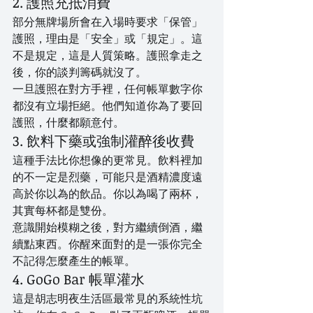
2. 護照充抵消費
部分無牌場所會在入場時要求「保管」
護照，理由是「安全」或「規定」。這
不是規定，這是人質策略。護照拿走之
後，你的談判籌碼就沒了。
一旦護照在對方手裡，任何帳單數字你
都沒有立場拒絕。他們知道你為了要回
護照，什麼都願意付。
3. 飲料下藥或強制灌醉後收費
這種手法比你想像的更常見。飲料裡加
的不一定是烈藥，可能只是酒精濃度遠
高於你以為的飲品。你以為喝了兩杯，
其實每杯都是雙份。
意識開始模糊之後，對方繼續倒酒，繼
續點東西。你醒來面對的是一張你完全
不記得怎麼產生的帳單。
4. GoGo Bar 帳單灌水
這是胡志明夜生活區最常見的系統性坑