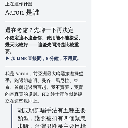
正在運作什麼。
Aaron 是誰
還在考慮？先聊一下再決定
不確定適不適合你、費用能不能接受、
幾天比較好——這些先問清楚比較重
要。
▶ 加 LINE 直接問，5 分鐘，不用買。
我是 Aaron，前亞洲最大暗黑旅遊操盤
手。跑過胡志明、曼谷、馬尼拉、東
京、首爾超過兩百趟。我不賣夢，我賣
的是真實的規則。FFD 紳士夜旅就是建
立在這些規則上。
胡志明詐騙手法有五種主要
類型，護照被扣有四個緊急
步驟，台灣男性是主要目標