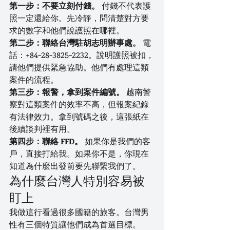
第一步：不要立刻付錢。
 付錢不代表護
照一定還給你。先冷靜，問清楚對方要
求的數字和他們說護照在哪裡。
第二步：聯絡台灣駐胡志明辦事處。
 電
話：+84-28-3825-2232。說明護照被扣，
請他們提供緊急協助。他們有處理這類
案件的流程。
第三步：報警，拿到案件編號。
 越南警
察對這類案件的效率不高，但報案紀錄
有法律效力。拿到號碼之後，這張紙在
後續談判裡有用。
第四步：聯絡 FFD。
 如果你是我們的客
戶，直接打給我。如果你不是，你現在
知道為什麼出發前要先聯繫我們了。
為什麼台灣人特別容易被
盯上
我做這行看過很多國籍的旅客。台灣男
性有三個特質讓他們成為首選目標。