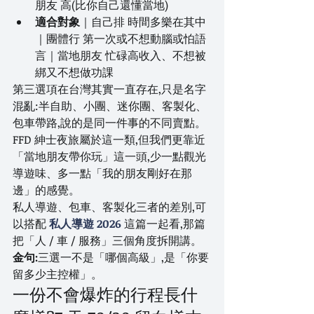
朋友 高(比你自己還懂當地)
適合對象
｜自己排 時間多樂在其中
｜團體行 第一次或不想動腦或怕語
言｜當地朋友 忙碌高收入、不想被
綁又不想做功課
第三選項在台灣其實一直存在,只是名字
混亂:半自助、小團、迷你團、客製化、
包車帶路,說的是同一件事的不同賣點。
FFD 紳士夜旅屬於這一類,但我們更靠近
「當地朋友帶你玩」這一頭,少一點觀光
導遊味、多一點「我的朋友剛好在那
邊」的感覺。
私人導遊、包車、客製化三者的差別,可
以搭配 
私人導遊 2026
 這篇一起看,那篇
把「人 / 車 / 服務」三個角度拆開講。
金句:
三選一不是「哪個高級」,是「你要
留多少主控權」。
一份不會爆炸的行程長什