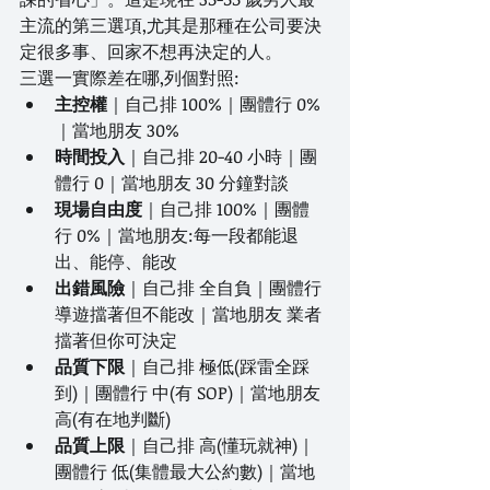
主流的第三選項,尤其是那種在公司要決
定很多事、回家不想再決定的人。
三選一實際差在哪,列個對照:
主控權
｜自己排 100%｜團體行 0%
｜當地朋友 30%
時間投入
｜自己排 20-40 小時｜團
體行 0｜當地朋友 30 分鐘對談
現場自由度
｜自己排 100%｜團體
行 0%｜當地朋友:每一段都能退
出、能停、能改
出錯風險
｜自己排 全自負｜團體行 
導遊擋著但不能改｜當地朋友 業者
擋著但你可決定
品質下限
｜自己排 極低(踩雷全踩
到)｜團體行 中(有 SOP)｜當地朋友 
高(有在地判斷)
品質上限
｜自己排 高(懂玩就神)｜
團體行 低(集體最大公約數)｜當地