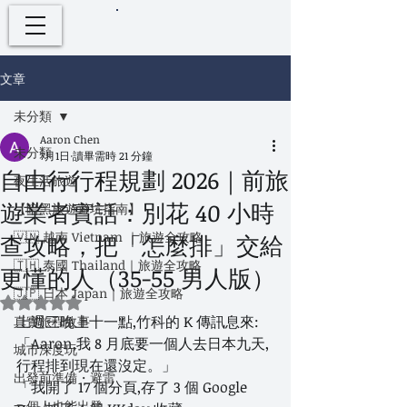
文章
未分類
Aaron Chen
未分類
7月1日
讀畢需時 21 分鐘
自由行行程規劃 2026｜前旅
夜生活旅遊
遊業者實話：別花 40 小時
【暗黑旅遊避坑指南】
🇻🇳 越南 Vietnam ｜旅遊全攻略
查攻略，把「怎麼排」交給
🇹🇭 泰國 Thailand｜旅遊全攻略
更懂的人（35-55 男人版）
🇯🇵 日本 Japan｜旅遊全攻略
評等為 NaN（最高為 5 顆星）。
上週三晚上十一點,竹科的 K 傳訊息來:
真實旅程故事
「Aaron,我 8 月底要一個人去日本九天,
城市深度玩
行程排到現在還沒定。」
出發前準備・避雷
「我開了 17 個分頁,存了 3 個 Google 
一個人也能出發