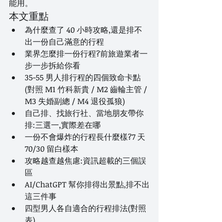
能用。
本文重點
為什麼查了 40 小時攻略,還是排不
出一份自己滿意的行程
業界怎麼排一份行程?前旅遊業者一
步一步拆給你看
35-55 男人排行程的四個致命卡點
(對照 M1 竹科新貴 / M2 齒輪主管 / 
M3 失婚副總 / M4 退役孤狼)
自己排、找旅行社、當地朋友帶你
排:三選一,實際差在哪
一份不會爆炸的行程長什麼樣?7 天 
70/30 留白樣本
攻略越查越焦慮:資訊超載的三個誤
區
AI/ChatGPT 幫你排得出景點,排不出
這三件事
四型男人各自適合的行程排法(對照
表)