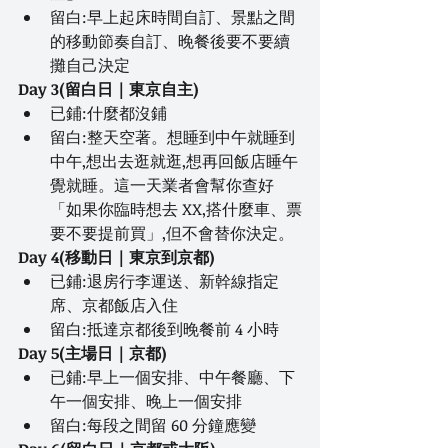
留白:早上起床時間自訂、景點之間
的移動節奏自訂、晚餐後要不要續
攤自己決定
Day 3(留白日｜東京自主)
已鋪:什麼都沒鋪
留白:整天空著。想睡到中午就睡到
中午,想出去逛就逛,想再回飯店睡午
覺就睡。這一天業者會幫你查好
「如果你臨時想去 XX,搭什麼車、票
要不要提前買」,但不會替你決定。
Day 4(移動日｜東京到京都)
已鋪:退房行李運送、新幹線指定
席、京都飯店入住
留白:抵達京都後到晚餐前 4 小時
Day 5(主場日｜京都)
已鋪:早上一個安排、中午餐廳、下
午一個安排、晚上一個安排
留白:每段之間留 60 分鐘應變