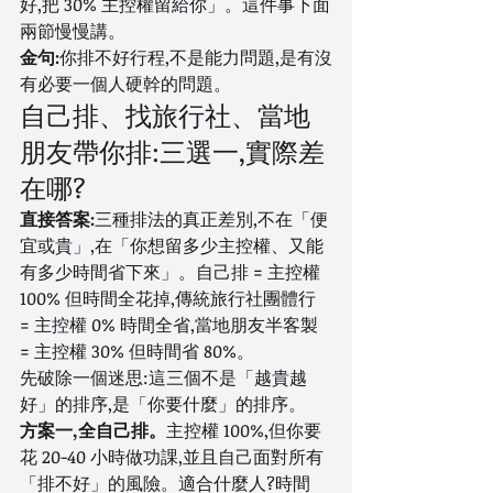
好,把 30% 主控權留給你」。這件事下面
兩節慢慢講。
金句:
你排不好行程,不是能力問題,是有沒
有必要一個人硬幹的問題。
自己排、找旅行社、當地
朋友帶你排:三選一,實際差
在哪?
直接答案:
三種排法的真正差別,不在「便
宜或貴」,在「你想留多少主控權、又能
有多少時間省下來」。自己排 = 主控權 
100% 但時間全花掉,傳統旅行社團體行 
= 主控權 0% 時間全省,當地朋友半客製 
= 主控權 30% 但時間省 80%。
先破除一個迷思:這三個不是「越貴越
好」的排序,是「你要什麼」的排序。
方案一,全自己排。
主控權 100%,但你要
花 20-40 小時做功課,並且自己面對所有
「排不好」的風險。適合什麼人?時間