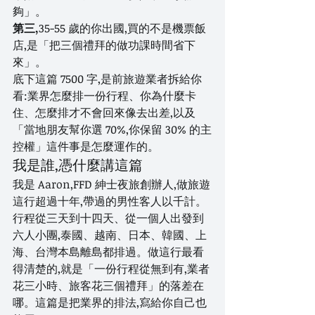
夠」。
第三,
35-55 歲的你出國,買的不是機票飯
店,是「把三個禮拜的做功課時間省下
來」。
底下這篇 7500 字,是前旅遊業者拆給你
看:業界怎麼排一份行程、你為什麼卡
住、怎麼排才不會回來像去出差,以及
「當地朋友幫你選 70%,你保留 30% 的主
控權」這件事是怎麼運作的。
我是誰,憑什麼講這篇
我是 Aaron,FFD 紳士夜旅創辦人,做旅遊
這行超過十年,帶過的男性客人以千計。
行程從三天到十四天、從一個人出發到
六人小團,泰國、越南、日本、韓國、上
海、台灣本島離島都排過。做這行最看
得清楚的,就是「一份行程從無到有,業者
花三小時、旅客花三個禮拜」的落差在
哪。這篇是把業界的排法,寫給你自己也