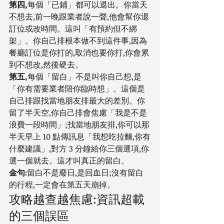
第四,
每個「已鋪」都可以退出。你當天
不想去,前一晚跟業者說一聲,他會幫你退
訂位或改時間。這叫「有預約但不綁
架」。你自己排根本做不到這件事,因為
餐廳訂位是你打的,取消也要你打,你會累
到不想改,然後硬去。
第五,
每個「留白」不是叫你自己想,是
「你有需要業者陪你臨時想」。這個是
自己排跟找當地朋友排最大的差別。你
留了半天空,你自己排會焦慮「我是不是
浪費一段時間」;找當地朋友排,你可以那
半天早上 10 點傳訊息「我想吃拉麵,你有
什麼建議」,對方 3 分鐘給你三個選項,你
選一個就去。這才叫真正的留白。
金句:
留白不是廢日,是回血日;沒有留白
的行程,一定會在第五天崩掉。
攻略越查越焦慮:資訊超載
的三個誤區