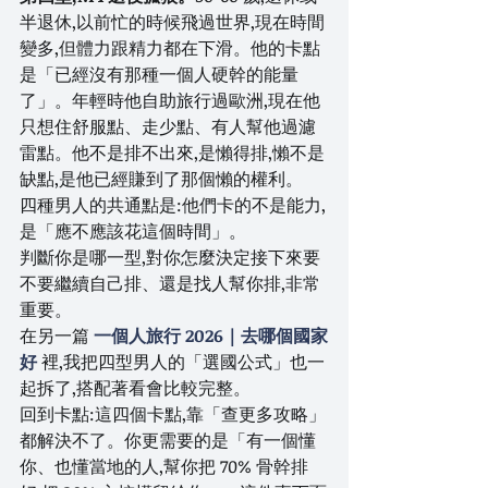
半退休,以前忙的時候飛過世界,現在時間
變多,但體力跟精力都在下滑。他的卡點
是「已經沒有那種一個人硬幹的能量
了」。年輕時他自助旅行過歐洲,現在他
只想住舒服點、走少點、有人幫他過濾
雷點。他不是排不出來,是懶得排,懶不是
缺點,是他已經賺到了那個懶的權利。
四種男人的共通點是:他們卡的不是能力,
是「應不應該花這個時間」。
判斷你是哪一型,對你怎麼決定接下來要
不要繼續自己排、還是找人幫你排,非常
重要。
在另一篇 
一個人旅行 2026｜去哪個國家
好
 裡,我把四型男人的「選國公式」也一
起拆了,搭配著看會比較完整。
回到卡點:這四個卡點,靠「查更多攻略」
都解決不了。你更需要的是「有一個懂
你、也懂當地的人,幫你把 70% 骨幹排