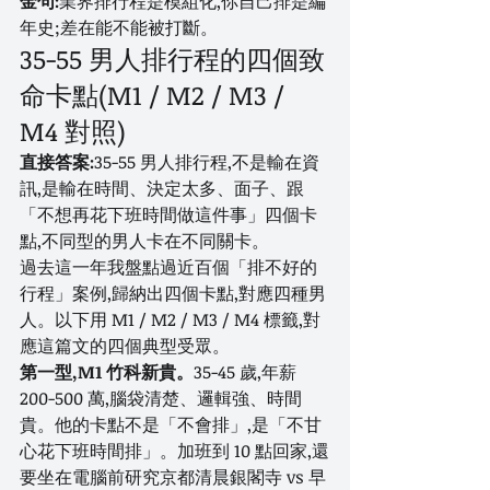
金句:
業界排行程是模組化,你自己排是編
年史;差在能不能被打斷。
35-55 男人排行程的四個致
命卡點(M1 / M2 / M3 / 
M4 對照)
直接答案:
35-55 男人排行程,不是輸在資
訊,是輸在時間、決定太多、面子、跟
「不想再花下班時間做這件事」四個卡
點,不同型的男人卡在不同關卡。
過去這一年我盤點過近百個「排不好的
行程」案例,歸納出四個卡點,對應四種男
人。以下用 M1 / M2 / M3 / M4 標籤,對
應這篇文的四個典型受眾。
第一型,M1 竹科新貴。
35-45 歲,年薪 
200-500 萬,腦袋清楚、邏輯強、時間
貴。他的卡點不是「不會排」,是「不甘
心花下班時間排」。加班到 10 點回家,還
要坐在電腦前研究京都清晨銀閣寺 vs 早