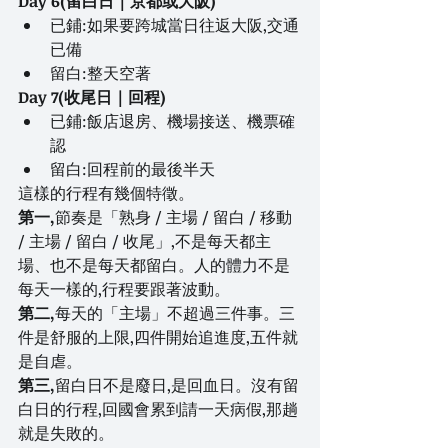
Day 6(留白日｜京都或大阪)
已鋪:如果要跨城當日往返大阪,交通
已備
留白:整天空著
Day 7(收尾日｜回程)
已鋪:飯店退房、機場接送、機票確
認
留白:回程前的最後半天
這樣的行程有幾個特徵。
第一,
節奏是「熟身 / 主場 / 留白 / 移動 
/ 主場 / 留白 / 收尾」,不是每天都主
場、也不是每天都留白。人的體力不是
每天一樣的,行程要跟著波動。
第二,
每天的「主場」不超過三件事。三
件是舒服的上限,四件開始追進度,五件就
是自虐。
第三,
留白日不是廢日,是回血日。沒有留
白日的行程,回國會累到請一天病假,那趟
就是失敗的。