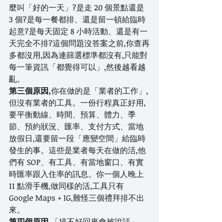
麼叫「好的一天」?是走 20 個景點還是 
3 個?是每一餐都排、還是留一頓給臨時
起意?是每天固定 8 小時活動、還是有一
天完全不排?這個問題沒答案之前,你查再
多都沒用,因為連篩選標準都沒有,只能對
每一筆資訊「都覺得可以」,然後越看越
亂。
第三個原因,
你在做的是「業者的工作」,
但沒有業者的工具。一份行程真正好用,
要平衡動線、時間、預算、體力、季
節、預約狀況、匯率、支付方式、當地
放假日,還要留一段「應變空間」給臨時
發生的事。這些是業者每天在做的活,他
們有 SOP、有工具、有當地窗口、有實
時匯率跟入住率的訊息。你一個人晚上 
11 點滑手機,做同樣的活,工具只有 
Google Maps + IG,難怪三個禮拜排不出
來。
第四個原因,
「排不好回來會被說話」。