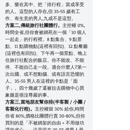
多、樂在其中、把「排行程」當成享受
的人。這型的人存在,但 35-55 歲有工
作、有生意的男人,九成不是這型。
方案二,傳統旅行社團體行。
主控權 0%,
時間全省,但你會被綁死在一個「10 個人
一起走」的行程裡。8 點集合、9 點景
點、11 點購物點(這裡有回扣)、12 點餐廳
(這裡也有回扣)、下午再一個景點、晚上
住旅行社配合的飯店。你不能改、不能
停、不能自己走一段。適合什麼人?第一
次出國、或不想動腦、或有語言恐懼的
人。35-55 男人在這裡的卡點是「面
子」。四十幾歲了還被拉去購物中心買
象腿是很沒尊嚴的事。
方案三,當地朋友幫你排(半客製 / 小團 / 
客製化行程)。
主控權留 30% 給你,時間
你省 80%,價格比團體行貴 30-80%,但你
買到的是「不被綁架的自由 + 不用做功
課的省心」。這是現在 35-55 歲男人最