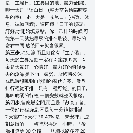
是「主場日」(主要目的地、體力全開)、
哪一天是「留白日」(整天空著給臨時發
生的事)、哪一天是「收尾日」(採買、休
息、準備回程)。這四種「日子的類型」
訂好,才開始填景點。你自己排的時候,可
能第一天就把最累的排在最後、最好的
塞在中間,然後回來就會很累。
第三步,
填細節,而且細節有「主 / 備」。
每天的主要活動一定有 A 案跟 B 案。A 
案是天氣好、心情好、體力好的時候要
去的;B 案是下雨、疲勞、店臨時公休、
或臨時想睡到自然醒的替代方案。業界
排行程從不排「只有一種可能」的日子,
那叫脆弱的行程,一個變數就整天報廢。
第四步,
留應變空間,而且是「刻意」留。
一份好行程,絕對不是每一分鐘都排滿。
7 天當中每天有 30-40% 是「未安排」,是
刻意留的。「臨時想再逛一小時」「餐
廳排隊等 30 分鐘」「地圖找路多花 20 