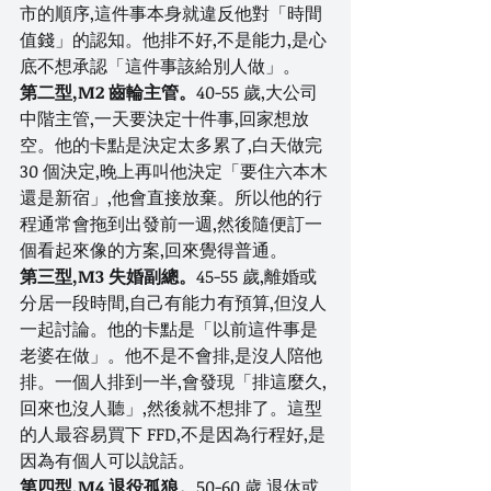
市的順序,這件事本身就違反他對「時間
值錢」的認知。他排不好,不是能力,是心
底不想承認「這件事該給別人做」。
第二型,M2 齒輪主管。
40-55 歲,大公司
中階主管,一天要決定十件事,回家想放
空。他的卡點是決定太多累了,白天做完 
30 個決定,晚上再叫他決定「要住六本木
還是新宿」,他會直接放棄。所以他的行
程通常會拖到出發前一週,然後隨便訂一
個看起來像的方案,回來覺得普通。
第三型,M3 失婚副總。
45-55 歲,離婚或
分居一段時間,自己有能力有預算,但沒人
一起討論。他的卡點是「以前這件事是
老婆在做」。他不是不會排,是沒人陪他
排。一個人排到一半,會發現「排這麼久,
回來也沒人聽」,然後就不想排了。這型
的人最容易買下 FFD,不是因為行程好,是
因為有個人可以說話。
第四型,M4 退役孤狼。
50-60 歲,退休或