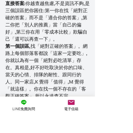
直接答案:
你越查越焦慮,不是資訊不夠,是
三個誤區把你困住:第一你在找「絕對正
確的答案」而不是「適合你的答案」,第
二你把「別人的推薦」當「自己的偏
好」,第三你在用「零成本比較」欺騙自
己「還可以再查一下」。
第一個誤區,
找「絕對正確的答案」。網
路上每個部落客都說「這家一定要吃」,
你就以為有一個「絕對必吃清單」存
在。真相是,好不好吃取決於你的口味、
當天的心情、排隊的耐性、跟同行的
人。同一家店,K 覺得「值得」,M 覺得
「就這樣」。你在找一個不存在的「客
觀正確答案」,所以永遠查不完。
第二個誤區,
把「別人的推薦」當「自己
LINE免費詢問
電子信箱
的偏好」。IG 上有 500 家「東京必去」
的店,你點開的每一家,都覺得「好像可
以」。這不是你偏好廣泛,是你根本沒問
過自己「我出這一趟到底想幹嘛」。想