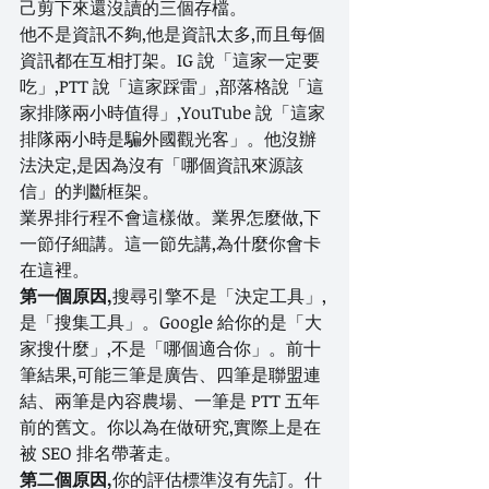
己剪下來還沒讀的三個存檔。
他不是資訊不夠,他是資訊太多,而且每個
資訊都在互相打架。IG 說「這家一定要
吃」,PTT 說「這家踩雷」,部落格說「這
家排隊兩小時值得」,YouTube 說「這家
排隊兩小時是騙外國觀光客」。他沒辦
法決定,是因為沒有「哪個資訊來源該
信」的判斷框架。
業界排行程不會這樣做。業界怎麼做,下
一節仔細講。這一節先講,為什麼你會卡
在這裡。
第一個原因,
搜尋引擎不是「決定工具」,
是「搜集工具」。Google 給你的是「大
家搜什麼」,不是「哪個適合你」。前十
筆結果,可能三筆是廣告、四筆是聯盟連
結、兩筆是內容農場、一筆是 PTT 五年
前的舊文。你以為在做研究,實際上是在
被 SEO 排名帶著走。
第二個原因,
你的評估標準沒有先訂。什