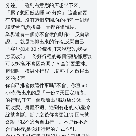
分鐘」「碰到有意思的店想坐下來」
「累了想回飯店睡 40 分鐘」,這些都要
有空間。沒有這個空間,你的行程一到現
場就會崩,然後每一天都在追進度。
業界還有一個你不會做的動作:「反向驗
證」。就是把排出來的行程,反問自己
「客戶如果 30 分鐘後打來說想改,我要
怎麼改?」一份好行程的每個節點,都應該
可以拆換,不會因為調了 A 全部要重排。
這個叫「模組化行程」,是熟手才做得出
來的技巧。
你自己排會做這件事嗎?不會。你查 40 
小時,做出來的是「一份 7 天固定順序」
的行程,任何一個環節出問題(店公休、天
氣改變、身體不適、遇到有趣的人),整條
線就會斷。斷了之後你會更沮喪,回來就
會說「我不適合自由行」。不是你不適
合自由行,是你排行程的方式不對。