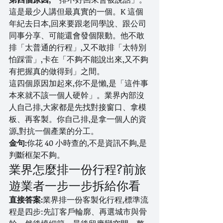
這是最少人講但最真實的一個。K 這個
年紀去日本,回來要跟老同學說、跟公司
同事分享、可能還會發個限動。他不敢
排「太普通的行程」,又不敢排「太特別
怕踩雷」,卡在「不夠不能說出來,又不夠
有把握真的做得到」之間。
這四個原因加起來,你不是懶,是「這件事
本來就不該一個人硬幹」。業界內部沒
人自己排,大家都是先找對接窗口、拿模
板、再客製。你自己排,是拿一個人的資
源,對抗一個產業的分工。
金句:
你花 40 小時查的,不是資訊不夠,是
判斷框架不夠。
業界怎麼排一份行程?前旅
遊業者一步一步拆給你看
直接答案:
業界排一份客製化行程,標準流
程是四步:先訂客戶輪廓、再選城市與骨