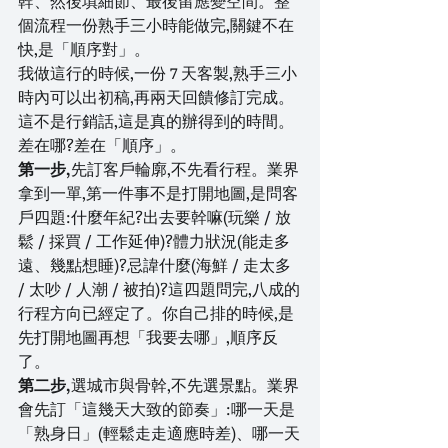
幹、然後填細節、最後留應變空間。整
個流程一份熟手三小時能做完,關鍵不在
快,是「順序對」。
我做這行的時候,一份 7 天客製,熟手三小
時內可以出初稿,再兩天回饋修訂完成。
這不是行銷話,這是真的辦得到的時間。
差在哪?差在「順序」。
第一步,
先訂客戶輪廓,不先看行程。業界
拿到一單,第一件事不是打開地圖,是問客
戶四題:什麼年紀?出去要幹嘛(玩樂 / 放
鬆 / 採買 / 工作延伸)?體力狀況(能走多
遠、幾點想睡)?忌諱什麼(海鮮 / 走太多 
/ 太吵 / 人潮 / 被拍)?這四題問完,八成的
行程方向已經定了。你自己排的時候,是
先打開地圖再想「我要去哪」,順序反
了。
第二步,
選城市與骨幹,不先選景點。業界
會先訂「這幾天大致的節奏」:哪一天是
「熟身日」(輕鬆走走適應時差)、哪一天