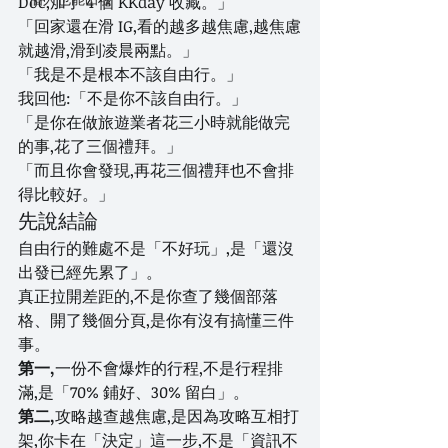
Doc,加了 4 個 KKday 收藏。」
「回家還在滑 IG,看的越多越焦慮,越焦慮
就越滑,滑到凌晨兩點。」
「我是不是根本不該自由行。」
我回他:「不是你不該自由行。」
「是你在做旅遊業者花三小時就能做完
的事,花了三個禮拜。」
「而且你會發現,再花三個禮拜也不會排
得比較好。」
先說結論
自由行的難處不是「不好玩」,是「還沒
出發已經先累了」。
真正拉開差距的,不是你查了幾個部落
格、開了幾個分頁,是你有沒有搞懂三件
事。
第一,
一份不會爆炸的行程,不是行程排
滿,是「70% 鋪好、30% 留白」。
第二,
攻略越查越焦慮,是因為攻略互相打
架,你卡在「決定」這一步,不是「資訊不