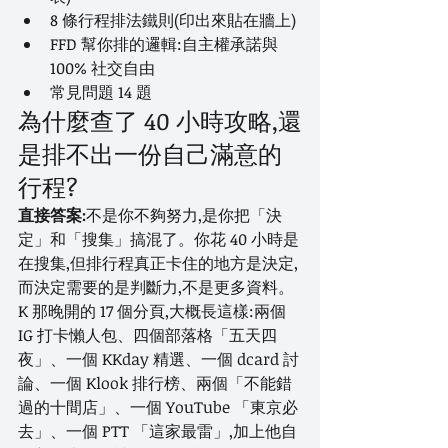
8 條行程排法鐵則(印出來貼在牆上)
FFD 幫你排的邏輯:自主權承諾與 
100% 社交自由
常見問題 14 題
為什麼查了 40 小時攻略,還
是排不出一份自己滿意的
行程?
直接答案:
不是你不夠努力,是你把「決
定」和「搜集」搞混了。你花 40 小時是
在搜集,但排行程真正卡住的地方是決定,
而決定需要的是判斷力,不是更多資料。
K 那晚開的 17 個分頁,大概長這樣:兩個 
IG 打卡懶人包、四個部落格「五天四
夜」、一個 KKday 精選、一個 dcard 討
論、一個 Klook 排行榜、兩個「不能錯
過的十間店」、一個 YouTube 「東京必
去」、一個 PTT 「這家最雷」,加上他自