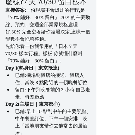
麼樣?7 天 70/30 留白樣本
直接答案:
一份現場不會爆炸的行程,是
「70% 鋪好、30% 留白」:70% 的主要動
線、預約、交通全部業界規格處理
好,30% 完全空著給你臨場決定,這樣一個
變數不會拖垮整趟。
先給你看一份我常用的「日本 7 天 
70/30 樣本行程」樣板,你就懂什麼叫
「70% 鋪好、30% 留白」。
Day 1(熟身日｜東京抵達)
已鋪:機場到飯店的接送、飯店入
住、當晚 8 點附近的一頓晚餐訂位
留白:下午到晚餐前的 3 小時,自己走
走、時差適應
Day 2(主場日｜東京都心)
已鋪:早上 10 點到中午的主要景點、
中午餐廳訂位、下午一個安排、晚
上「當地朋友帶你去他常去的居酒
屋」