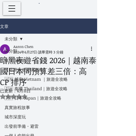
文章
未分類
Aaron Chen
未分類
2024年6月27日
讀畢需時 3 分鐘
暗黑夜遊省錢 2026｜越南泰
夜生活旅遊
國日本同預算差三倍：高
【暗黑旅遊避坑指南】
🇻🇳 越南 Vietnam ｜旅遊全攻略
CP 排序
🇹🇭 泰國 Thailand｜旅遊全攻略
已更新：
6月11日
評等為 NaN（最高為 5 顆星）。
🇯🇵 日本 Japan｜旅遊全攻略
真實旅程故事
城市深度玩
出發前準備・避雷
一個人也能出發