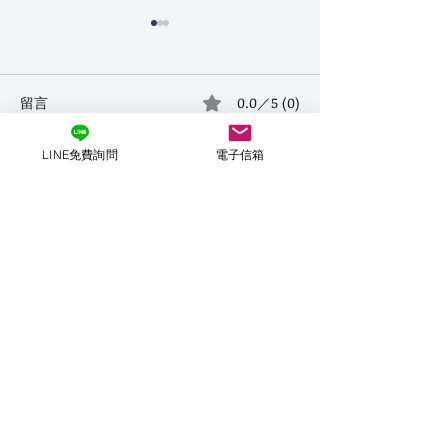
泰國自由行安全嗎 2026｜
泰國包車 2026
曼谷・清邁・普吉詐騙與
全嗎、怎麼挑：
治安一次講：一個還在帶
帶客人的旅遊業
留言
泰國自由行安全嗎？2026 最
0.0／5 (0)
泰國包車安全嗎？
客人的旅遊業者拆真正會
被坑劇本與司機
新：TDAC 入境卡、60 天免
騙？一個還在帶客
出事的場景（附在地朋友
行為
簽、泰柬邊境警示，加上計程
者拆包車被坑的五
LINE免費詢問
電子信箱
避雷法）
車不跳表、大皇宮關門騙局、
機五大可疑行為、
評論和評等......
寶石店、嘟嘟車喊價等真正會
少、暗價藏在哪，
出事的場景，一個還在帶客人
去泰國怎麼找對司
的旅遊業者拆給 35-55 歲男人
聽，一個人也能安心出發。