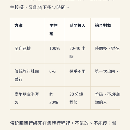
主控權、又能省下多少時間。
方案
主控
時間投入
適合對象
權
全自己排
100%
20-40 小
時間多、樂在其中
時
傳統旅行社團
0%
幾乎不用
第一次出國、不想
體行
當地朋友半客
約
30 分鐘
忙碌、不想被綁又
製
30%
對談
課的人
傳統團體行綁死在集體行程裡，不能改、不能停；當