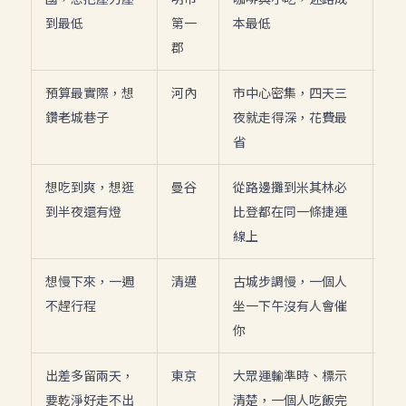
到最低
第一
本最低
郡
預算最實際，想
河內
市中心密集，四天三
NT
鑽老城巷子
夜就走得深，花費最
起
省
想吃到爽，想逛
曼谷
從路邊攤到米其林必
NT
到半夜還有燈
比登都在同一條捷運
起
線上
想慢下來，一週
清邁
古城步調慢，一個人
NT
不趕行程
坐一下午沒有人會催
起
你
出差多留兩天，
東京
大眾運輸準時、標示
NT
要乾淨好走不出
清楚，一個人吃飯完
起