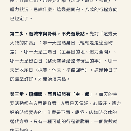
體力狀況、忌諱什麼。這幾題問完，八成的行程方向
已經定了。
第二步，選城市與骨幹，不先選景點。
先訂「這幾天
大致的節奏」：哪一天是熟身日（輕鬆走走適應時
差）、哪一天是主場日（主要目的地、體力全開）、
哪一天是留白日（整天空著給臨時發生的事）、哪一
天是收尾日（採買、休息、準備回程）。這幾種日子
的類型訂好，才開始填景點。
第三步，填細節，而且細節有「主／備」。
每天的主
要活動都有 A 案跟 B 案，A 案是天氣好、心情好、體力
好的時候要去的，B 案是下雨、疲勞、店臨時公休的
替代方案。只有一種可能的行程很脆弱，一個變數就
整天報廢。