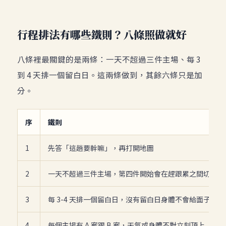
行程排法有哪些鐵則？八條照做就好
八條裡最關鍵的是兩條：一天不超過三件主場、每 3
到 4 天排一個留白日。這兩條做到，其餘六條只是加
分。
序
鐵則
1
先答「這趟要幹嘛」，再打開地圖
2
一天不超過三件主場，第四件開始會在趕跟累之間切換
3
每 3-4 天排一個留白日，沒有留白日身體不會給面子
4
每個主場有 A 案跟 B 案，天氣或身體不對立刻頂上