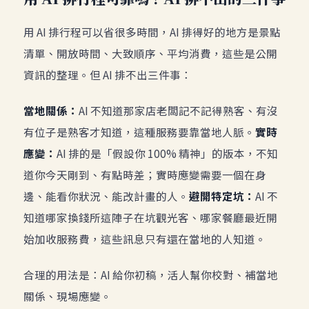
用 AI 排行程可以省很多時間，AI 排得好的地方是景點
清單、開放時間、大致順序、平均消費，這些是公開
資訊的整理。但 AI 排不出三件事：
當地關係：
AI 不知道那家店老闆記不記得熟客、有沒
有位子是熟客才知道，這種服務要靠當地人脈。
實時
應變：
AI 排的是「假設你 100% 精神」的版本，不知
道你今天剛到、有點時差；實時應變需要一個在身
邊、能看你狀況、能改計畫的人。
避開特定坑：
AI 不
知道哪家換錢所這陣子在坑觀光客、哪家餐廳最近開
始加收服務費，這些訊息只有還在當地的人知道。
合理的用法是：AI 給你初稿，活人幫你校對、補當地
關係、現場應變。