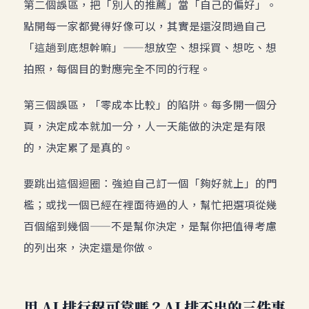
第二個誤區，把「別人的推薦」當「自己的偏好」。
點開每一家都覺得好像可以，其實是還沒問過自己
「這趟到底想幹嘛」——想放空、想採買、想吃、想
拍照，每個目的對應完全不同的行程。
第三個誤區，「零成本比較」的陷阱。每多開一個分
頁，決定成本就加一分，人一天能做的決定是有限
的，決定累了是真的。
要跳出這個迴圈：強迫自己訂一個「夠好就上」的門
檻；或找一個已經在裡面待過的人，幫忙把選項從幾
百個縮到幾個——不是幫你決定，是幫你把值得考慮
的列出來，決定還是你做。
用 AI 排行程可靠嗎？AI 排不出的三件事