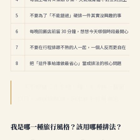
5
不要為了「不能錯過」硬排一件其實沒興趣的事
6
每晚回飯店前留 30 分鐘，想想今天哪個時段最開心，明
7
不要在行程排跟不熟的人一起，一個人反而更自在
8
把「這件事給誰做最省心」當成排法的核心問題
一天不超過三件主場，每 3-4 天排一個留
白日，這兩條做到，回來就不容易抱怨。
我是哪一種旅行風格？該用哪種排法？