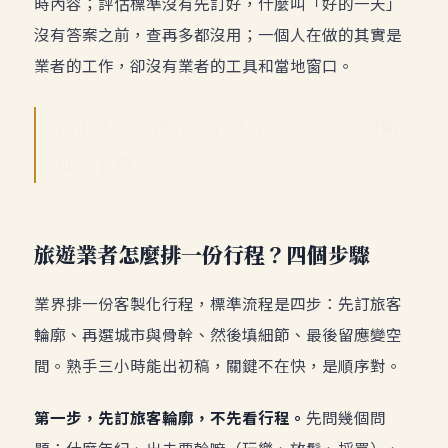
時內容；評估標準沒有先訂好，什麼叫「好的一天」
沒有答案之前，查再多都沒用；一個人在做的其實是
業者的工作，卻沒有業者的工具和當地窗口。
花很多小時查的，不是資訊不夠，是判斷
框架不夠。
旅遊業者怎麼排一份行程？四個步驟
業界排一份客製化行程，標準流程是四步：先訂旅客
輪廓、再選城市與骨幹、然後填細節、最後留應變空
間。熟手三小時能出初稿，關鍵不在快，是順序對。
第一步，先訂旅客輪廓，不先看行程。
先問幾個問
題：什麼年紀、出去要幹嘛（玩樂、放鬆、採買）、