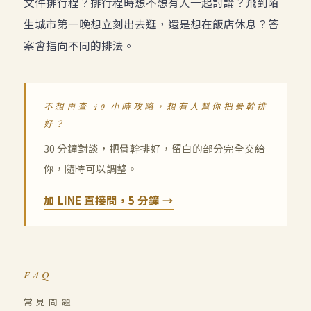
文件排行程？排行程時想不想有人一起討論？飛到陌
生城市第一晚想立刻出去逛，還是想在飯店休息？答
案會指向不同的排法。
不想再查 40 小時攻略，想有人幫你把骨幹排
好？
30 分鐘對談，把骨幹排好，留白的部分完全交給
你，隨時可以調整。
加 LINE 直接問，5 分鐘 →
FAQ
常見問題