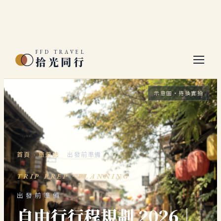
FFD TRAVEL
拾光同行
示意圖・待換實拍
首頁
›
旅遊誌
›
出發前準備
TRIP PREP・PLANNING
出發前準備
自由行行程規劃 2026｜