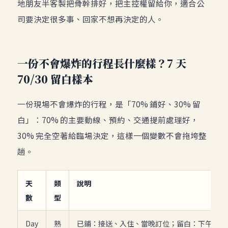
地朋友半客製把骨幹排好，把主控權留給你，適合公
司要決定很多事、回家不想再決定的人。
一份不會爆炸的行程長什麼樣？7 天
70/30 留白樣本
一份現場不會爆炸的行程，是「70% 鋪好、30% 留
白」：70% 的主要動線、預約、交通提前處理好，
30% 完全空著給臨場決定，這樣一個變數不會拖垮整
趟。
天
類
說明
數
型
Day
熟
已鋪：接送、入住、當晚訂位；留白：下午到晚