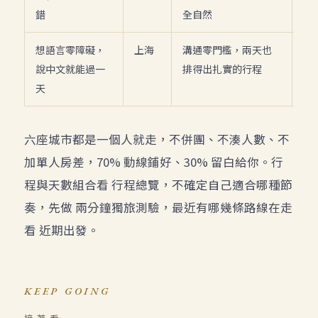
錯
全自然
想語言零障礙，
上海
溝通零門檻，兩天也
NT
說中文就能過一
排得出扎實的行程
起
天
六座城市都是一個人就走，不併團、不湊人數、不
加單人房差，70% 動線鋪好、30% 留白給你。行
程與天數組合看
行程總覽
，不確定自己適合哪種節
奏，先做
兩分鐘獨旅測驗
，最近有哪幾條路線在走
看
近期出發
。
KEEP GOING