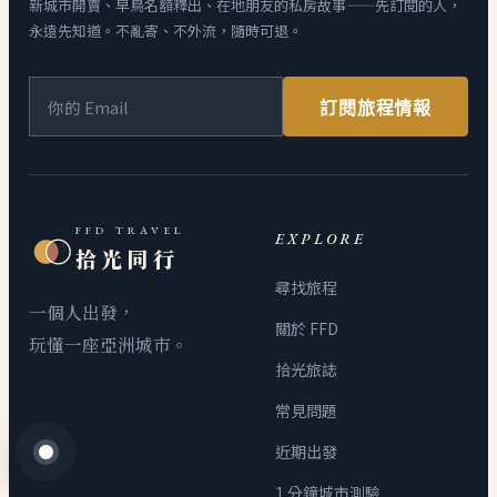
新城市開賣、早鳥名額釋出、在地朋友的私房故事——先訂閱的人，
永遠先知道。不亂寄、不外流，隨時可退。
訂閱旅程情報
FFD TRAVEL
EXPLORE
拾光同行
尋找旅程
一個人出發，
關於 FFD
玩懂一座亞洲城市。
拾光旅誌
常見問題
近期出發
1 分鐘城市測驗