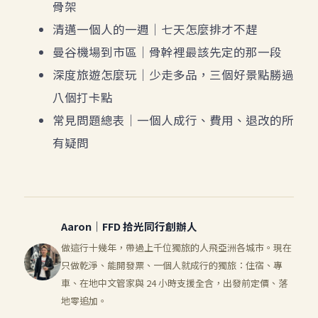
骨架
清邁一個人的一週
｜七天怎麼排才不趕
曼谷機場到市區
｜骨幹裡最該先定的那一段
深度旅遊怎麼玩
｜少走多品，三個好景點勝過
八個打卡點
常見問題總表
｜一個人成行、費用、退改的所
有疑問
Aaron｜FFD 拾光同行創辦人
做這行十幾年，帶過上千位獨旅的人飛亞洲各城市。現在
只做乾淨、能開發票、一個人就成行的獨旅：住宿、專
車、在地中文管家與 24 小時支援全含，出發前定價、落
地零追加。