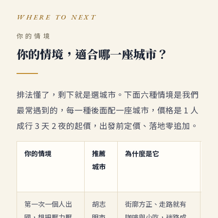
WHERE TO NEXT
你的情境
你的情境，適合哪一座城市？
排法懂了，剩下就是選城市。下面六種情境是我們
最常遇到的，每一種後面配一座城市，價格是 1 人
成行 3 天 2 夜的起價，出發前定價、落地零追加。
你的情境
推薦
為什麼是它
3
城市
價
行
第一次一個人出
胡志
街廓方正、走路就有
NT
國，想把壓力壓
明市
咖啡與小吃，迷路成
起