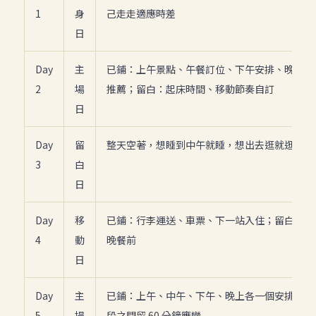
1
身
己走走適應時差
日
Day
主
已鋪：上午景點、午餐訂位、下午安排、晚上一
2
場
推薦；留白：起床時間、移動節奏自訂
日
Day
留
整天空著，想睡到中午就睡，想出去逛就逛
3
白
日
Day
移
已鋪：行李運送、車票、下一站入住；留白：抵
4
動
晚餐前
日
Day
主
已鋪：上午、中午、下午、晚上各一個安排；留
5
場
段之間留 60 分鐘應變