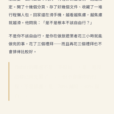
定。開了十幾個分頁、存了好幾個文件、收藏了一堆
行程懶人包，回家還在滑手機，越看越焦慮，越焦慮
就越滑。他問我：「是不是根本不該自由行？」
不是你不該自由行，是你在做旅遊業者花三小時就能
做完的事，花了三個禮拜——而且再花三個禮拜也不
會排得比較好。
自由行的難處不是「不好玩」，是「還沒
出發已經先累了」。一份不會爆炸的行
程，不是排滿，是「70% 鋪好、30% 留
白」。