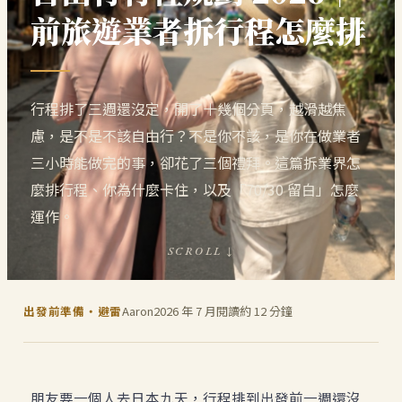
前旅遊業者拆行程怎麼排
行程排了三週還沒定，開了十幾個分頁，越滑越焦
慮，是不是不該自由行？不是你不該，是你在做業者
三小時能做完的事，卻花了三個禮拜。這篇拆業界怎
麼排行程、你為什麼卡住，以及「70/30 留白」怎麼
運作。
SCROLL ↓
出發前準備・避雷
Aaron
2026 年 7 月
閱讀約 12 分鐘
朋友要一個人去日本九天，行程排到出發前一週還沒